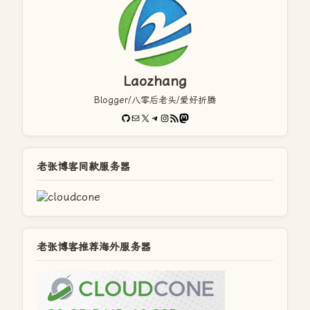
Laozhang
Blogger/八零后老头/爱好折腾
GitHub
电子邮件
X
Telegram
Instagram
RSS Feed
Mastodon
老张博客同款服务器
老张博客推荐海外服务器