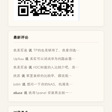
最新评论
我是军爸
说
TP的也是够用了，我看你选…
UpXuu
说
其实可以试试华为的路由器…
我是军爸
说
H3C知道的人比较少吧，质…
扶苏
说
家里装修的比较早，据说现…
loibh
说
想问一下你的NAS，机箱是…
alluse
说
我用1panel 安装商业版一…