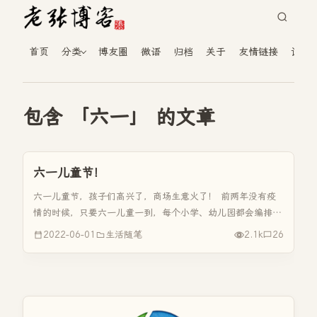
首页
分类
博友圈
微语
归档
关于
友情链接
读者
包含 「六一」 的文章
六一儿童节！
六一儿童节，孩子们高兴了，商场生意火了！ 前两年没有疫
情的时候，只要六一儿童一到，每个小学、幼儿园都会编排出
一场大型的演出。原则上都会从每个年级里选择两三个非常优
2022-06-01
生活随笔
2.1k
26
秀的节目，形成一个完整的汇演。那这个时候，一般学校都会
这样来做，把这些节目...