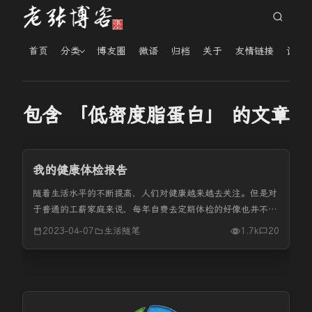
首页
分类
博友圈
微语
归档
关于
友情链接
读者
包含 「低密度脂蛋白」 的文章
我的健康体检报告
随着生活水平的不断提高，人们对健康越来越去关注。但是对
于普通的工薪家庭来说，每年自费去定期体检的好像也并不是
太多。毕竟之前的体检机构的口碑真的不是太好。之前新闻里
2023-04-07
生活随笔
1.7k
20
就有说一些体检机构并不真正地去化验，而是直接出假的报
告。我在2020年时在...