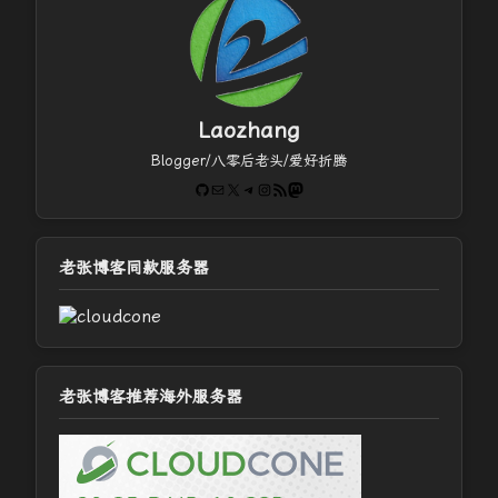
Laozhang
Blogger/八零后老头/爱好折腾
GitHub
电子邮件
X
Telegram
Instagram
RSS Feed
Mastodon
老张博客同款服务器
老张博客推荐海外服务器