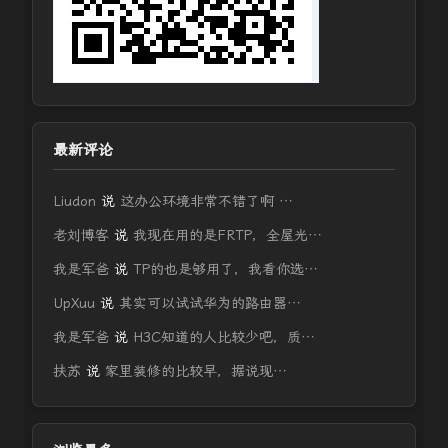
最新评论
Liudon
说
这办公环境非常不错了啊 …
老刘博客
说
我现在用的是FRTP，全屋光…
我是军爸
说
TP的也是够用了，我看你选…
UpXuu
说
其实可以试试华为的路由器…
我是军爸
说
H3C知道的人比较少吧，质…
扶苏
说
家里装修的比较早，据说现…