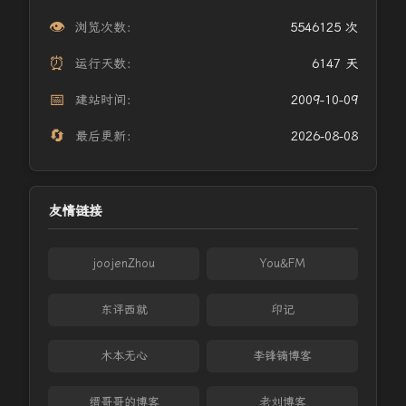
👁️
浏览次数：
5546125 次
⏰
运行天数：
6147 天
📅
建站时间：
2009-10-09
🔄
最后更新：
2026-08-08
友情链接
joojenZhou
You&FM
东评西就
印记
木本无心
李锋镝博客
缙哥哥的博客
老刘博客