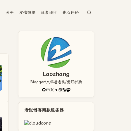
档
关于
友情链接
读者排行
走心评论
Laozhang
Blogger/八零后老头/爱好折腾
GitHub
电子邮件
X
Telegram
Instagram
RSS Feed
Mastodon
老张博客同款服务器