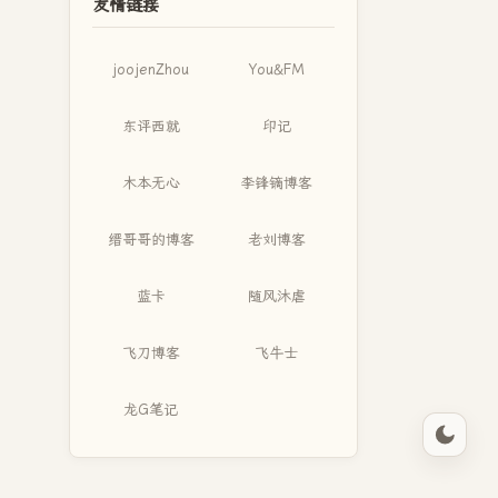
友情链接
joojenZhou
You&FM
东评西就
印记
木本无心
李锋镝博客
缙哥哥的博客
老刘博客
蓝卡
随风沐虐
飞刀博客
飞牛士
龙G笔记