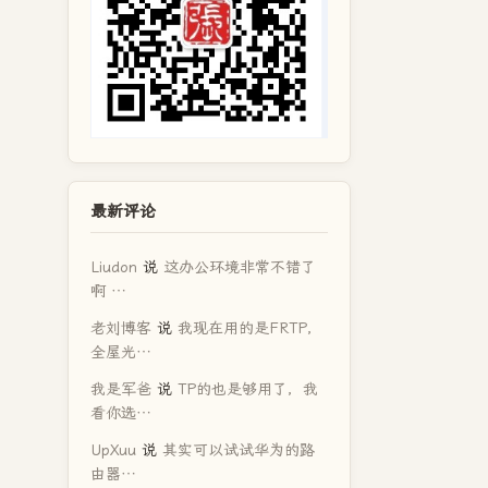
最新评论
Liudon
说
这办公环境非常不错了
啊 …
老刘博客
说
我现在用的是FRTP，
全屋光…
我是军爸
说
TP的也是够用了，我
看你选…
UpXuu
说
其实可以试试华为的路
由器…