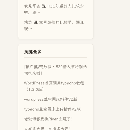
我是军爸
说
H3C知道的人比较少
吧，质…
扶苏
说
家里装修的比较早，据说
现…
浏览最多
[推广]酷鸭数据 · 520情人节特别活
动机来啦！
WordPress首页调用typecho教程
（1.3.0版）
wordpress兰空图床插件V2版
typecho兰空图床上传插件V2版
老张博客更换Riven主题了！
人有多大胆，AI有多大产！