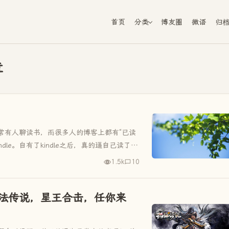
首页
分类
博友圈
微语
归
章
常有人聊读书，而很多人的博客上都有“已读
ndle。自有了kindle之后，真的逼自己读了四
太感兴趣...
1.5k
10
法传说，星王合击，任你来