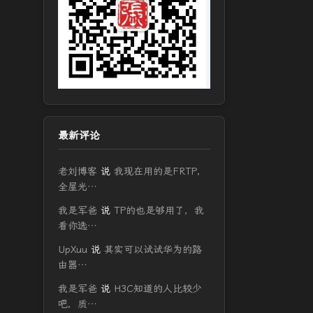
最新评论
老刘博客
说
我现在用的是FRTP，
全屋光…
我是军爸
说
TP的也是够用了，我
看你选…
UpXuu
说
其实可以试试华为的路
由器…
我是军爸
说
H3C知道的人比较少
吧，质…