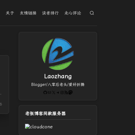
档
关于
友情链接
读者排行
走心评论
Laozhang
Blogger/八零后老头/爱好折腾
GitHub
电子邮件
X
Telegram
Instagram
RSS Feed
Mastodon
6
老张博客同款服务器