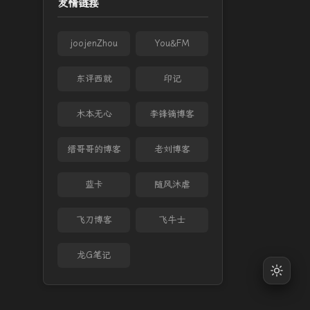
友情链接
joojenZhou
You&FM
东评西就
印记
木本无心
李锋镝博客
缙哥哥的博客
老刘博客
蓝卡
随风沐虐
飞刀博客
飞牛士
龙G笔记