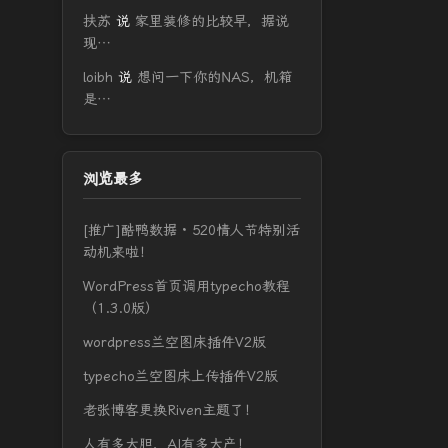
扶苏
说
家里装修的比较早，据说
现…
loibh
说
想问一下你的NAS，机箱
是…
浏览最多
[推广]酷鸭数据 · 520情人节特别活
动机来啦！
WordPress首页调用typecho教程
（1.3.0版）
wordpress兰空图床插件V2版
typecho兰空图床上传插件V2版
老张博客更换Riven主题了！
人有多大胆，AI有多大产！