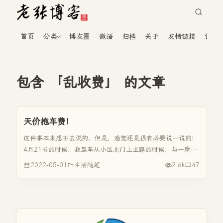
首页
分类
博友圈
微语
归档
关于
友情链接
读者
包含 「乱收费」 的文章
天价拖车费！
这件事本来想不去说的，但是，感觉还是很有必要说一说的！
4月21号的时候，我驾车从小区北门上主路的时候，与一摩托
车发生了交通事故。《交通事故》发生之后，我选择了报警处
2022-05-01
生活随笔
2.6k
47
理。因为对方摩托车是醉驾，而我是从辅路到主路，初步交警
现场判定我们双方...