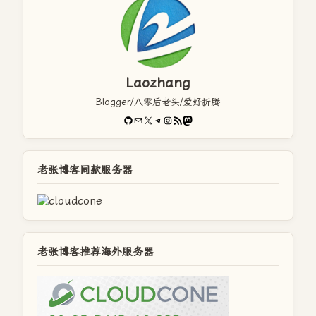
Laozhang
Blogger/八零后老头/爱好折腾
GitHub
电子邮件
X
Telegram
Instagram
RSS Feed
Mastodon
老张博客同款服务器
老张博客推荐海外服务器