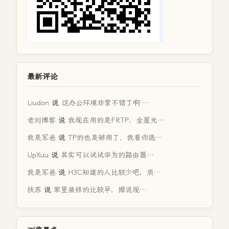
最新评论
Liudon
说
这办公环境非常不错了啊 …
老刘博客
说
我现在用的是FRTP，全屋光…
我是军爸
说
TP的也是够用了，我看你选…
UpXuu
说
其实可以试试华为的路由器…
我是军爸
说
H3C知道的人比较少吧，质…
扶苏
说
家里装修的比较早，据说现…