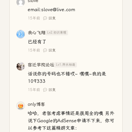
slove
email:slove@live.com
15年前
回复
我心飞翔
Lv2.初识寒暄
已经有了
15年前
回复
宿迁学院论坛
Lv1.萍水相逢
话说你的号码也不错哎~ 嘿嘿~我的是
109333
15年前
回复
only博客
哈哈，老张考虑事情还是很周全的噢 另外
说下Google的AdSense申请不下来，你可
以参考下这篇精辟文章：