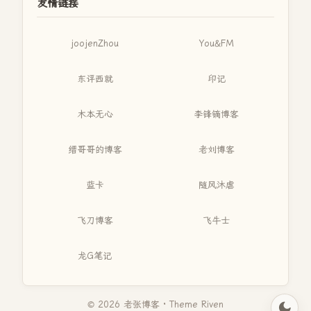
友情链接
joojenZhou
You&FM
东评西就
印记
木本无心
李锋镝博客
缙哥哥的博客
老刘博客
蓝卡
随风沐虐
飞刀博客
飞牛士
龙G笔记
© 2026 老张博客 · Theme
Riven