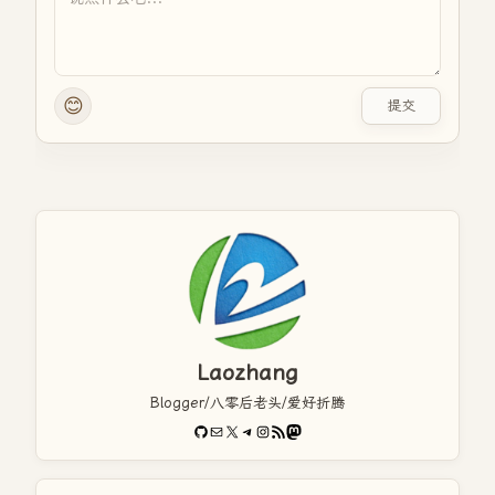
😊
提交
Laozhang
Blogger/八零后老头/爱好折腾
GitHub
电子邮件
X
Telegram
Instagram
RSS Feed
Mastodon