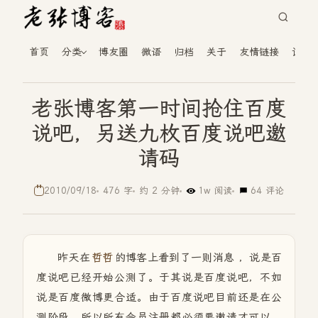
首页
分类
博友圈
微语
归档
关于
友情链接
读者
老张博客第一时间抢住百度
说吧，另送九枚百度说吧邀
请码
2010/09/18
476 字
约 2 分钟
1w 阅读
64 评论
昨天在
哲哲
的博客上看到了一则消息 ，说是百
度说吧已经开始公测了。于其说是百度说吧，不如
说是百度微博更合适。由于百度说吧目前还是在公
测阶段，所以所有会员注册都必须要邀请才可以。