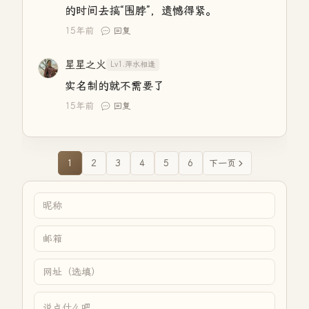
的时间去搞“围脖”，遗憾得紧。
15年前
回复
星星之火
Lv1.萍水相逢
实名制的就不需要了
15年前
回复
1
2
3
4
5
6
下一页