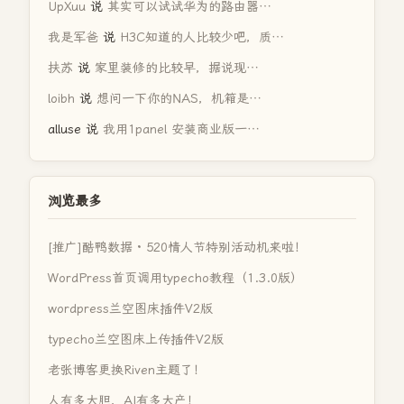
UpXuu
说
其实可以试试华为的路由器…
我是军爸
说
H3C知道的人比较少吧，质…
扶苏
说
家里装修的比较早，据说现…
loibh
说
想问一下你的NAS，机箱是…
alluse
说
我用1panel 安装商业版一…
浏览最多
[推广]酷鸭数据 · 520情人节特别活动机来啦！
WordPress首页调用typecho教程（1.3.0版）
wordpress兰空图床插件V2版
typecho兰空图床上传插件V2版
老张博客更换Riven主题了！
人有多大胆，AI有多大产！