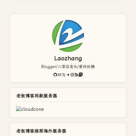
Laozhang
Blogger/八零后老头/爱好折腾
GitHub
电子邮件
X
Telegram
Instagram
RSS Feed
Mastodon
老张博客同款服务器
老张博客推荐海外服务器