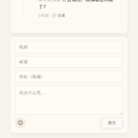
了？
6年前
回复
😊
提交