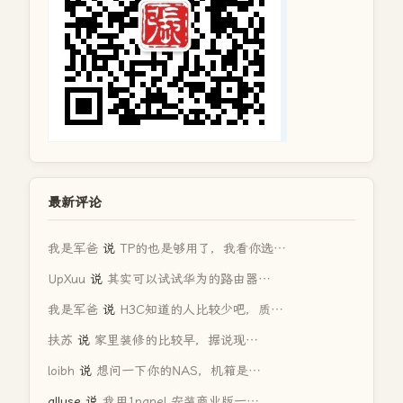
最新评论
我是军爸
说
TP的也是够用了，我看你选…
UpXuu
说
其实可以试试华为的路由器…
我是军爸
说
H3C知道的人比较少吧，质…
扶苏
说
家里装修的比较早，据说现…
loibh
说
想问一下你的NAS，机箱是…
alluse
说
我用1panel 安装商业版一…