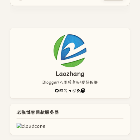
Laozhang
Blogger/八零后老头/爱好折腾
GitHub
电子邮件
X
Telegram
Instagram
RSS Feed
Mastodon
老张博客同款服务器