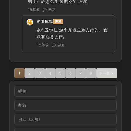
的 hr 是怎么出来的呀？请教
15年前
回复
老张博客
博主
@八五学社
这个是我主题支持的。我
没有刻意去做。
15年前
回复
1
2
3
4
5
6
7
8
下一页