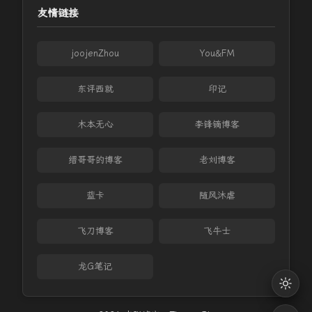
友情链接
joojenZhou
You&FM
东评西就
印记
木本无心
李锋镝博客
缙哥哥的博客
老刘博客
蓝卡
随风沐虐
飞刀博客
飞牛士
龙G笔记