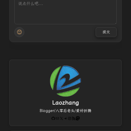
😊
提交
Laozhang
Blogger/八零后老头/爱好折腾
GitHub
电子邮件
X
Telegram
Instagram
RSS Feed
Mastodon