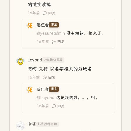
的链接改掉
16年前
回复
落伍者
博主
@yesureadmin
没有搞错，换米了。
16年前
回复
Leyond
Lv6.推心置腹
呵呵 支持 以名字相关的为域名
16年前
回复
落伍者
博主
@Leyond
这是我的姓。。。呵。
16年前
回复
老鲨
Lv5.熟稔有加