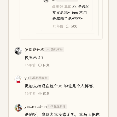
@老张博客
Zk 是我的
英文名称·· iam 不用
我解释了吧·呵呵··
15年前
回复
罗迦费升格
Lv5.熟稔有加
换玉米了？
16年前
回复
yu
Lv5.熟稔有加
更加支持现在这个米.毕竟是个人博客.
16年前
回复
yesureadmin
Lv9.惺惺相惜
是的呀，我以为我搞错了呢，我马上把你