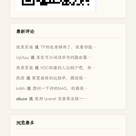
最新评论
我是军爸
说
TP的也是够用了，我看你选…
UpXuu
说
其实可以试试华为的路由器…
我是军爸
说
H3C知道的人比较少吧，质…
扶苏
说
家里装修的比较早，据说现…
loibh
说
想问一下你的NAS，机箱是…
alluse
说
我用1panel 安装商业版一…
浏览最多