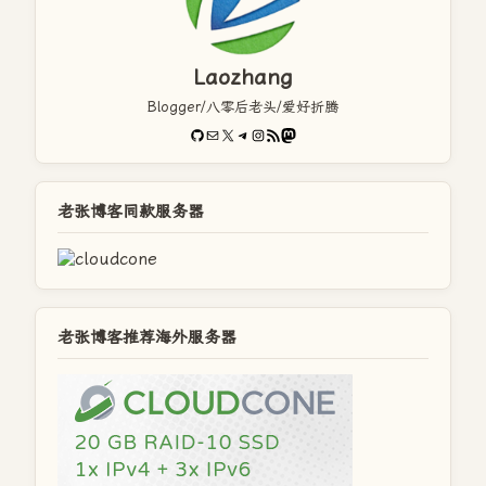
Laozhang
Blogger/八零后老头/爱好折腾
GitHub
电子邮件
X
Telegram
Instagram
RSS Feed
Mastodon
老张博客同款服务器
老张博客推荐海外服务器