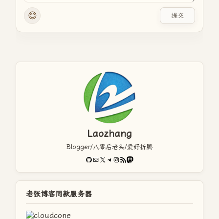
😊
提交
Laozhang
Blogger/八零后老头/爱好折腾
GitHub
电子邮件
X
Telegram
Instagram
RSS Feed
Mastodon
老张博客同款服务器