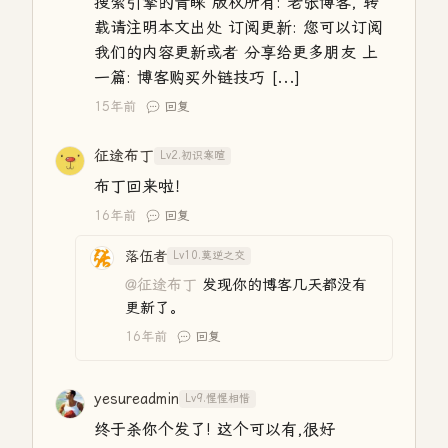
搜索引擎的青睐 版权所有: 老张博客, 转
载请注明本文出处 订阅更新: 您可以订阅
我们的内容更新或者 分享给更多朋友 上
一篇: 博客购买外链技巧 [...]
15年前
回复
征途布丁
Lv2.初识寒暄
布丁回来啦！
16年前
回复
落伍者
Lv10.莫逆之交
@征途布丁
发现你的博客几天都没有
更新了。
16年前
回复
yesureadmin
Lv9.惺惺相惜
终于杀你个发了! 这个可以有,很好