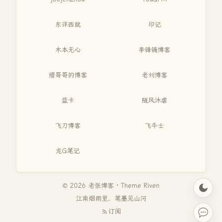
东评西就
印记
木本无心
李锋镝博客
缙哥哥的博客
老刘博客
蓝卡
随风沐虐
飞刀博客
飞牛士
龙G笔记
© 2026 老张博客 · Theme
Riven
江南烟雨里，笔墨见山河
订阅