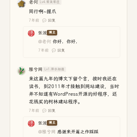
老何
Lv4.常来常往
同行啊~握爪
7年前
回复
张波
博主
@老何
你好，你好，
7年前
回复
雅兮网
Lv1.萍水相逢
来这篇九年的博文下留个言，彼时我还在
读书，到2011年才接触到网站建设，当时
并不知道有WordPress开源的好程序，还
花钱买的柯林建站程序。
7年前
回复
张波
博主
@雅兮网
感谢来开篇之作踩踩