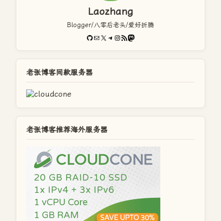
Laozhang
Blogger/八零后老头/爱好折腾
GitHub
电子邮件
X
Telegram
Instagram
RSS Feed
Mastodon
老张博客同款服务器
老张博客推荐海外服务器