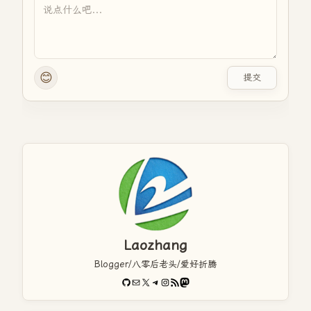
😊
提交
Laozhang
Blogger/八零后老头/爱好折腾
GitHub
电子邮件
X
Telegram
Instagram
RSS Feed
Mastodon