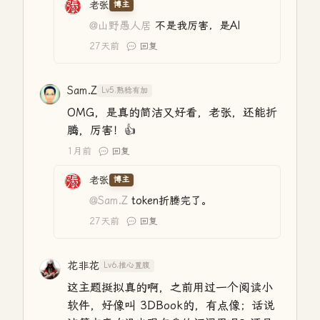
老张
博主
@山野愚人居
不是我厉害，是AI
27天前
回复
Sam.Z
Lv5.熟稔有加
OMG，是真的简洁又好看，老张，还能折
腾，厉害！👍
1月前
回复
老张
博主
@Sam.Z
token折腾完了。
27天前
回复
花非花
Lv6.推心置腹
这主题挺拟真的啊，之前用过一个阅读小
软件，好像叫 3DBook的，有点像；话说