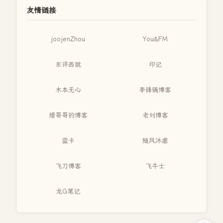
友情链接
joojenZhou
You&FM
东评西就
印记
木本无心
李锋镝博客
缙哥哥的博客
老刘博客
蓝卡
随风沐虐
飞刀博客
飞牛士
龙G笔记