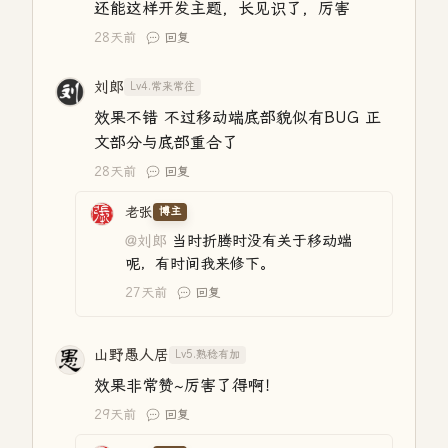
还能这样开发主题，长见识了，厉害
28天前
回复
刘郎
Lv4.常来常往
效果不错 不过移动端底部貌似有BUG 正
文部分与底部重合了
28天前
回复
老张
博主
@刘郎
当时折腾时没有关于移动端
呢，有时间我来修下。
27天前
回复
山野愚人居
Lv5.熟稔有加
效果非常赞~厉害了得啊！
29天前
回复