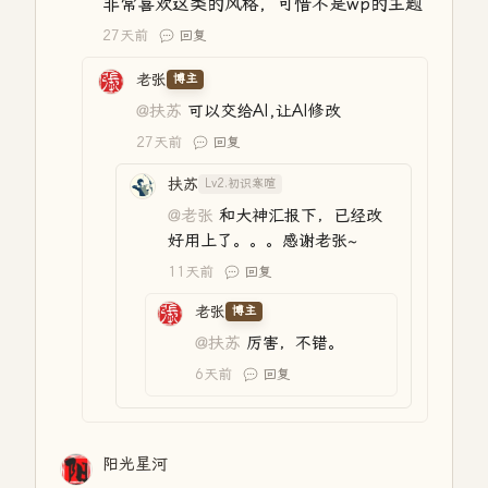
非常喜欢这类的风格，可惜不是wp的主题
27天前
回复
老张
博主
@扶苏
可以交给AI,让AI修改
27天前
回复
扶苏
Lv2.初识寒暄
@老张
和大神汇报下，已经改
好用上了。。。感谢老张~
11天前
回复
老张
博主
@扶苏
厉害，不错。
6天前
回复
阳光星河