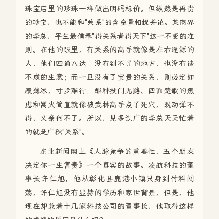
珠宝店里的珍珠一样做出明码标价。但纵然是再贵
的珍宝，也不能和"关系"的含金量相提并论。某商界
的李总，平生最信奉"得关系者得天下"这一不变的准
则。在他的眼里，有关系的高手就像是左右逢源的
人，他们四通八达，没有到不了的地方，也没有谈
不成的生意；而一旦没有了宝贵的关系，则必定如
履薄冰，寸步难行，那种投门无路、四面楚歌的焦
虑和窝火简直就像被武林高手点了死穴，既动弹不
得，又奈何不了。所以，见多识广的李总天天忙着
的就是广积"关系"。
东北新闻网上《人脉竞争的重要性，五个朋友
决定你一生富贵》一个真实的故事。凌航科技的董
事长许仁旭，他从彰化县鹿港小镇只身到竹科闯
荡，许仁旭没有显赫的学历和家世背景，但是，他
现在却兼着十几家科技公司的董事长，他取得这样