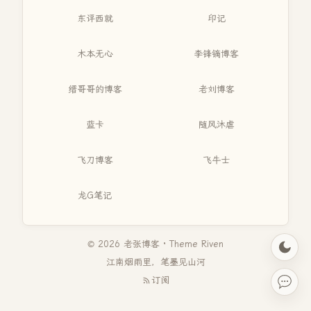
东评西就
印记
木本无心
李锋镝博客
缙哥哥的博客
老刘博客
蓝卡
随风沐虐
飞刀博客
飞牛士
龙G笔记
© 2026 老张博客 · Theme
Riven
江南烟雨里，笔墨见山河
订阅