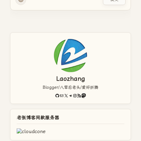
Laozhang
Blogger/八零后老头/爱好折腾
GitHub
电子邮件
X
Telegram
Instagram
RSS Feed
Mastodon
老张博客同款服务器