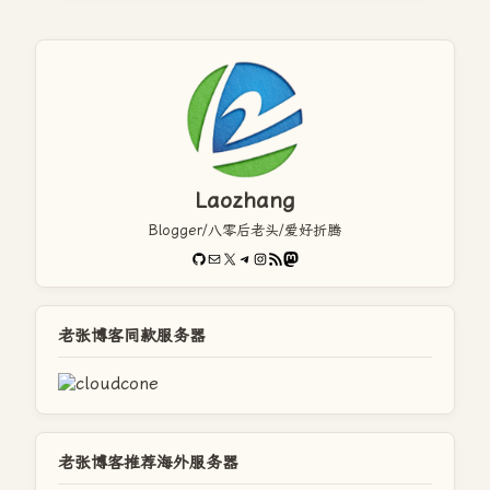
Laozhang
Blogger/八零后老头/爱好折腾
GitHub
电子邮件
X
Telegram
Instagram
RSS Feed
Mastodon
老张博客同款服务器
老张博客推荐海外服务器