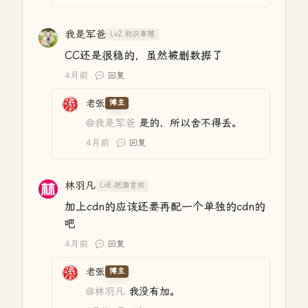
我是军爸
Lv2.初识寒暄
CC还是很稳的，虽然被删数据了
4月前
回复
老张
博主
@我是军爸
是的，所以舍不得丢。
4月前
回复
林羽凡
Lv8.把酒言欢
加上cdn的应该还要再配一个单独的cdn的
吧
4月前
回复
老张
博主
@林羽凡
我没有加。