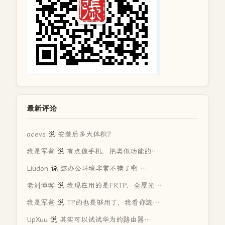
最新评论
acevs
说
安装后多大体积？
我是军爸
说
有点像手机，把类似功能的…
Liudon
说
这办公环境非常不错了啊 …
老刘博客
说
我现在用的是FRTP，全屋光…
我是军爸
说
TP的也是够用了，我看你选…
UpXuu
说
其实可以试试华为的路由器…