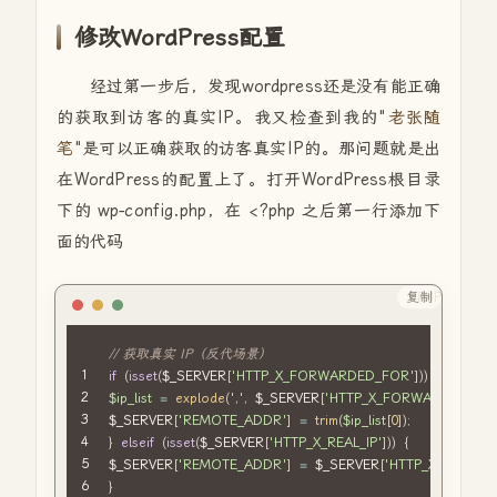
修改WordPress配置
经过第一步后，发现wordpress还是没有能正确
的获取到访客的真实IP。我又检查到我的"
老张随
笔
"是可以正确获取的访客真实IP的。那问题就是出
在WordPress的配置上了。打开WordPress根目录
下的 wp-config.php，在 <?php 之后第一行添加下
面的代码
复制
PHP
// 获取真实 IP（反代场景）
if
(
isset
(
$_SERVER
[
'HTTP_X_FORWARDED_FOR'
]
)
)
{
$ip_list
=
explode
(
','
,
$_SERVER
[
'HTTP_X_FORWARDED_FO
$_SERVER
[
'REMOTE_ADDR'
]
=
trim
(
$ip_list
[
0
]
)
;
}
elseif
(
isset
(
$_SERVER
[
'HTTP_X_REAL_IP'
]
)
)
{
$_SERVER
[
'REMOTE_ADDR'
]
=
$_SERVER
[
'HTTP_X_REAL_IP
}