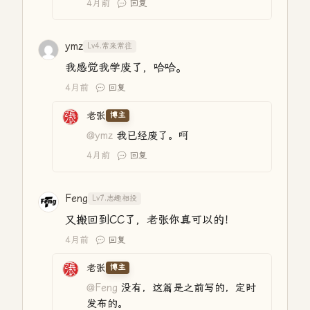
4月前
回复
ymz
Lv4.常来常往
我感觉我学废了，哈哈。
4月前
回复
老张
博主
@ymz
我已经废了。呵
4月前
回复
Feng
Lv7.志趣相投
又搬回到CC了，老张你真可以的！
4月前
回复
老张
博主
@Feng
没有，这篇是之前写的，定时
发布的。