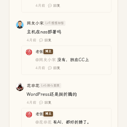
4月前
回复
网友小宋
Lv9.惺惺相惜
主机在nas部署吗
4月前
回复
老张
博主
@网友小宋
没有，放在CC上
4月前
回复
花非花
Lv6.推心置腹
WordPress还是挺折腾的
4月前
回复
老张
博主
@花非花
有AI，都好折腾了。