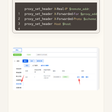
proxy_set_header 
X
-
Real
-
IP
$remote_addr
;
proxy_set_header 
X
-
Forwarded
-
For
$proxy_add_x_forwar
proxy_set_header 
X
-
Forwarded
-
Proto
$scheme
;
proxy_set_header 
Host
$host
;