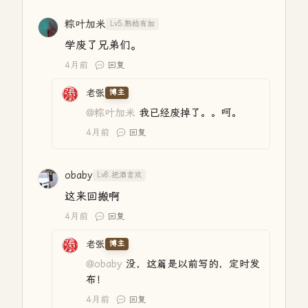
粽叶加米
Lv5.熟稔有加
学废了兄弟们。
4月前
回复
老张
博主
@粽叶加米
我已经废掉了。。呵。
4月前
回复
obaby
Lv8.把酒言欢
这来回搬啊
4月前
回复
老张
博主
@obaby
没，这篇是以前写的，定时发
布！
4月前
回复