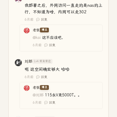
我部署之后，外网访问一直走的是nas的上
行，不知道为啥，内网可以走302
6月前
回复
老张
博主
@kai
这不应该吧，
6月前
回复
刘郎
Lv4.常来常往
呃 这空间确实够大 哈哈
6月前
回复
老张
博主
@刘郎
115永V是5000T。。
6月前
回复