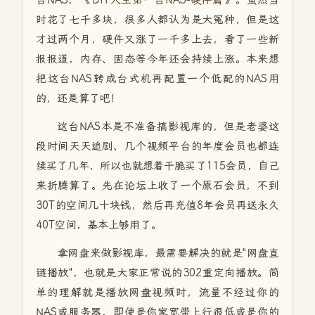
台NAS，《
DIY人生第一台NAS-硬件篇
》。虽然当
时花了七千多块，很多人都认为是大冤种，但是这
才过两个月，硬件又涨了一千多上去，看了一些新
报报道，内存、固态等今年还会持续上涨。本来想
把这台NAS转成台式机再配置一个低配的NAS用
的，还是算了吧！
这台NAS本是不准备搞影视库的，但是老婆这
段时间天天追剧、几个视频平台的年度会员也都连
续买了几年，所以也就想着干脆买了115会员，自己
来折腾算了。先在论坛上收了一个原石会员，不到
30T的空间几十块钱，然后再充值8年会员再送永久
40T空间，基本上够用了。
拿网盘来做影视库，最需要解决的就是"网盘直
链播放"，也就是大家正常说的302重定向播放。简
单的理解就是播放网盘视频时，流量不经过你的
NAS或服务器，即使是你家宽带上行很低或是你的