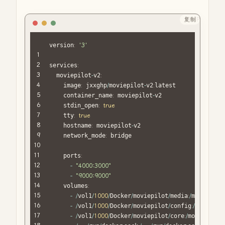
复制
PHP
version
:
'3'
services
:
  moviepilot
-
v2
:
    image
:
 jxxghp
/
moviepilot
-
v2
:
latest

    container_name
:
 moviepilot
-
v2

    stdin_open
:
true
    tty
:
true
    hostname
:
 moviepilot
-
v2

    network_mode
:
 bridge

    ports
:
-
"4000:3000"
-
"9000:9000"
    volumes
:
-
/
vol1
/
1000
/
Docker
/
moviepilot
/
media
:
/
media

-
/
vol1
/
1000
/
Docker
/
moviepilot
/
config
:
/
config

-
/
vol1
/
1000
/
Docker
/
moviepilot
/
core
:
/
moviepilot