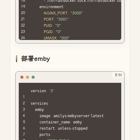
-
/
var
/
run
/
docker
.
sock
:
/
var
/
run
/
docker
.
sock
:
ro

    environment
:
NGINX_PORT
:
"3000"
PORT
:
"3001"
PUID
:
"0"
PGID
:
"0"
UMASK
:
"000"
TZ
:
"Asia/Shanghai"
SUPERUSER
:
"admin"
SUPERUSER_PASSWORD
:
"你的用户名和密码"
部署emby
	restart
:
wlways  

复制
PHP
version
:
'3'
services
:
  emby
:
    image
:
 amilys
/
embyserver
:
latest

    container_name
:
 emby

    restart
:
 unless
-
stopped

    ports
: