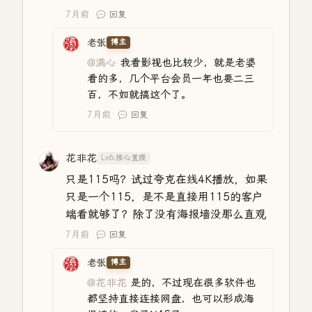
7月前
回复
老张
博主
@满心
我看影视也比较少，就是老婆
看的多，几个平台会员一年也要二三
百，不如就搞这个了。
7月前
回复
花非花
Lv6.推心置腹
只是115吗？试过夸克在线4K播放，如果
只是一个115，是不是直接用115的客户
端看就够了？除了没有海报墙没那么直观
7月前
回复
老张
博主
@花非花
是的，不过现在很多软件也
都坚持直接连接网盘，也可以形成海