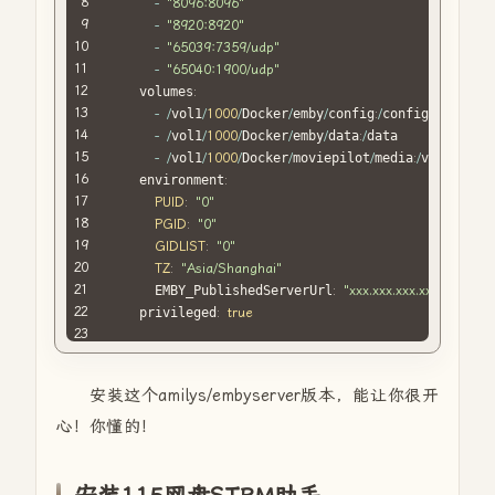
-
"8096:8096"
-
"8920:8920"
-
"65039:7359/udp"
-
"65040:1900/udp"
    volumes
:
-
/
vol1
/
1000
/
Docker
/
emby
/
config
:
/
config

-
/
vol1
/
1000
/
Docker
/
emby
/
data
:
/
data

-
/
vol1
/
1000
/
Docker
/
moviepilot
/
media
:
/
video

    environment
:
PUID
:
"0"
PGID
:
"0"
GIDLIST
:
"0"
TZ
:
"Asia/Shanghai"
      EMBY_PublishedServerUrl
:
"xxx.xxx.xxx.xxx"
    privileged
:
true
安装这个amilys/embyserver版本，能让你很开
心！你懂的！