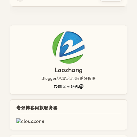
Laozhang
Blogger/八零后老头/爱好折腾
GitHub
电子邮件
X
Telegram
Instagram
RSS Feed
Mastodon
老张博客同款服务器