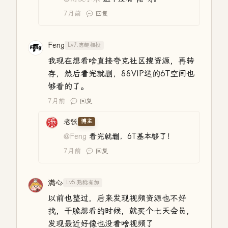
7月前
回复
Feng
Lv7.志趣相投
我现在想看啥直接夸克社区搜资源，再转
存，然后看完就删，88VIP送的6T空间也
够看的了。
7月前
回复
老张
博主
@Feng
看完就删，6T基本够了！
7月前
回复
满心
Lv5.熟稔有加
以前也整过，后来发现视频资源也不好
找，干脆想看的时候，就买个七天会员，
发现最近好像也没看啥视频了