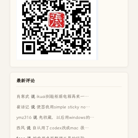
最新评论
肖寒武
说
ikuai到鞋柜弱电箱再来一…
崔话记
说
便签我用simple sticky no…
ymz316
说
先收藏，以后用windows的…
西风
说
自从用了codex改成mac 很…