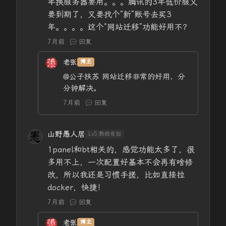
年换服务器要用。。。腾讯的3年低价服又
要到期了，又要找个“新”账号去买3
年。。。。这个“网站迁移”功能好用不？
7月前
回复
老张
博主
@公子扶苏
网站迁移非常的好用，分
分钟解决。
7月前
回复
山野愚人居
Lv5.熟稔有加
1panel和bt相关的，感觉功能太多了，很
多用不上，一次配置好基本不会再有啥修
改，所以我还是习惯手搓，比如直接拉
docker，快捷！
7月前
回复
老张
博主