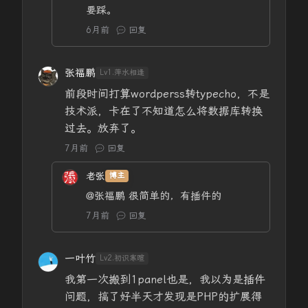
要踩。
6月前
回复
张福鹏
Lv1.萍水相逢
前段时间打算wordperss转typecho，不是
技术派，卡在了不知道怎么将数据库转换
过去。放弃了。
7月前
回复
老张
博主
@张福鹏
很简单的，有插件的
7月前
回复
一叶竹
Lv2.初识寒暄
我第一次搬到1panel也是，我以为是插件
问题，搞了好半天才发现是PHP的扩展得