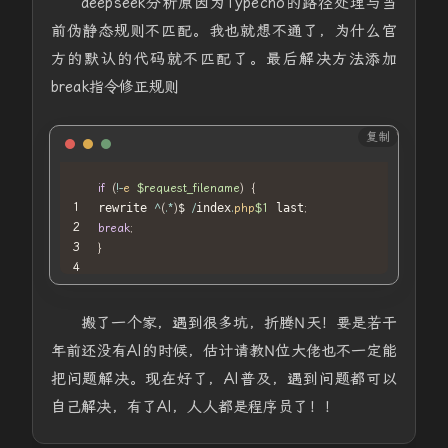
deepseek分析原因为
Typecho的路径处理与当
前伪静态规则不匹配。我也就想不通了，为什么官
方的默认的代码就不匹配了。最后解决方法添加
break指令修正规则
复制
PHP
if
(
!
-
e
$request_filename
)
{
rewrite 
^
(
.
*
)
$ 
/
index
.
php
$1
 last
;
break
;
}
搬了一个家，遇到很多坑，折腾N天！要是若干
年前还没有AI的时候，估计请教N位大佬也不一定能
把问题解决。现在好了，AI普及，遇到问题都可以
自己解决，有了AI，人人都是程序员了！！