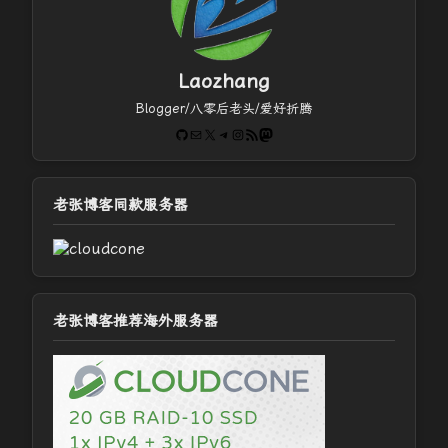
Laozhang
Blogger/八零后老头/爱好折腾
GitHub
电子邮件
X
Telegram
Instagram
RSS Feed
Mastodon
老张博客同款服务器
老张博客推荐海外服务器