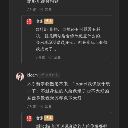
那那儿都会报错
7月前
回复
老张
博主
@刘郎
是的，目前还有问题没有解
决，就是网站后台修改配置什么的，
会出现502错误提示，但是实际上却修
改成功了 。
7月前
回复
klcdm
Lv3.点头之交
入手新事物熟悉不来，1panel我仅限于玩
一下；不过身边的人给我爆了些不太好的
东西导致我对其印象不大好
7月前
回复
老张
博主
@klcdm
能否说说身边的人给你爆哪哪