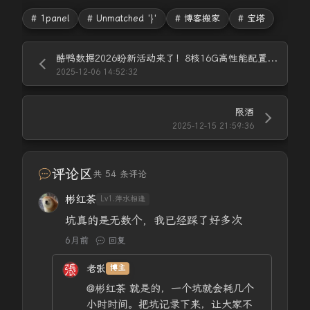
# 1panel
# Unmatched '}'
# 博客搬家
# 宝塔
酷鸭数据2026盼新活动来了！8核16G高性能配置，香港Colo数据中心，399续费同价
2025-12-06 14:52:32
限酒
2025-12-15 21:59:36
评论区
共 54 条评论
彬红茶
Lv1.萍水相逢
坑真的是无数个，我已经踩了好多次
6月前
回复
老张
博主
@彬红茶
就是的，一个坑就会耗几个
小时时间。把坑记录下来，让大家不