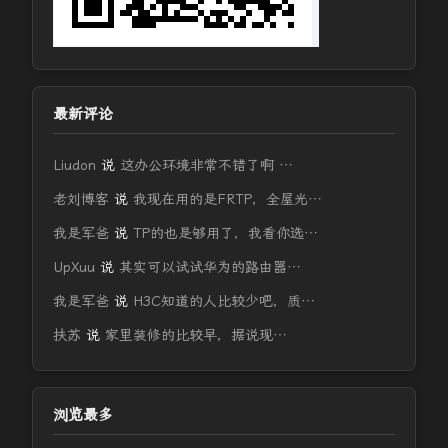
最新评论
Liudon
说
这办公环境非常不错了啊 …
老刘博客
说
我现在用的是FRTP，全屋光…
我是军爸
说
TP的也是够用了，我看你选…
UpXuu
说
其实可以试试华为的路由器…
我是军爸
说
H3C知道的人比较少吧，质…
扶苏
说
家里装修的比较早，据说现…
浏览最多