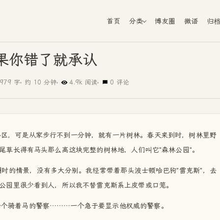
首页
分类
博友圈
微语
归
果你错了就承认
979 字
约 10 分钟
4.9k 阅读
0 评论
心区，可是从家步行不到一分钟，就有一片树林。春天来到时，树林里野
尾草长得有马头那么高这块完整的树林地，人们叫它"森林公园"。
时的情景，没有多大分别。我经常带着那头波士顿哈巴狗"雷克斯"，去
公园里很少看到人，所以我不替雷克斯系上皮带或口笼。
一个骑着马的警察………一个急于要显示他权威的警察。