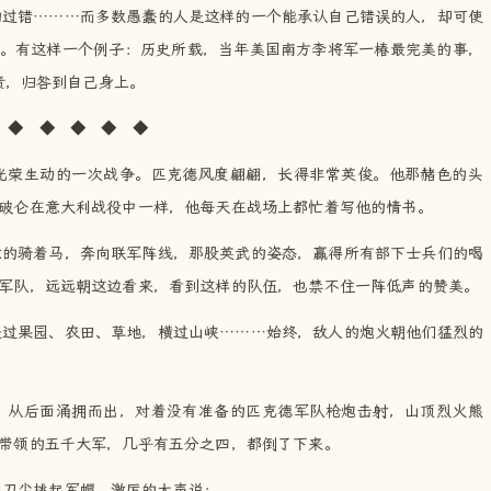
的过错………而多数愚蠢的人是这样的一个能承认自己错误的人，却可使
。有这样一个例子：历史所载，当年美国南方李将军一椿最完美的事，
自责，归咎到自己身上。
◆ ◆ ◆ ◆
光荣生动的一次战争。匹克德风度翩翩，长得非常英俊。他那赭色的头
破仑在意大利战役中一样，他每天在战场上都忙着写他的情书。
意的骑着马，奔向联军阵线，那股英武的姿态，赢得所有部下士兵们的喝
军队，远远朝这边看来，看到这样的队伍，也禁不住一阵低声的赞美。
经过果园、农田、草地，横过山峡………始终，敌人的炮火朝他们猛烈的
，从后面涌拥而出，对着没有准备的匹克德军队枪炮击射，山顶烈火熊
带领的五千大军，几乎有五分之四，都倒了下来。
用刀尖挑起军帽，激厉的大声说：