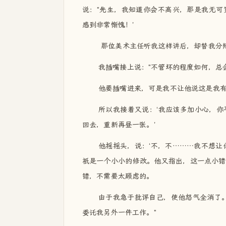
说："先生，我知道你会不高兴，那是我无可
感到非常惭愧！’
那位美术主任听我这样讲后，却替我分辩
我插嘴接上说："不管坏的程度如何，总
他要插嘴进来，可是我不让他说这是我
所以我接着又说：‘我应该多加小心，
回去，重新再昼一张。’
他摇摇头，说：‘不，不………我不想让
祇是一个小小的修改。他又指出，这一点小错
错，不需要太顾虑的。
由于我急于批评自己，使他怒气全消了
委讬我另外一件工作。"