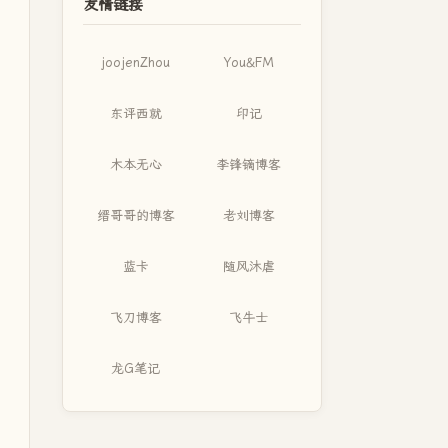
友情链接
joojenZhou
You&FM
东评西就
印记
木本无心
李锋镝博客
缙哥哥的博客
老刘博客
蓝卡
随风沐虐
飞刀博客
飞牛士
龙G笔记