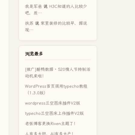
我是军爸
说
H3C知道的人比较少
吧，质…
扶苏
说
家里装修的比较早，据说
现…
浏览最多
[推广]酷鸭数据 · 520情人节特别活
动机来啦！
WordPress首页调用typecho教程
（1.3.0版）
wordpress兰空图床插件V2版
typecho兰空图床上传插件V2版
老张博客更换Riven主题了！
人有多大胆，AI有多大产！