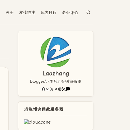
档
关于
友情链接
读者排行
走心评论
Laozhang
Blogger/八零后老头/爱好折腾
GitHub
电子邮件
X
Telegram
Instagram
RSS Feed
Mastodon
老张博客同款服务器