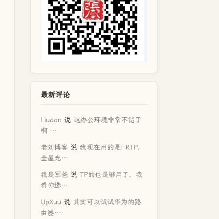
最新评论
Liudon
说
这办公环境非常不错了
啊 …
老刘博客
说
我现在用的是FRTP，
全屋光…
我是军爸
说
TP的也是够用了，我
看你选…
UpXuu
说
其实可以试试华为的路
由器…