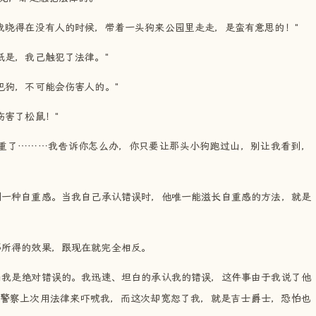
我晓得在没有人的时候，带着一头狗来公园里走走，是蛮有意思的！"
祇是，我己触犯了法律。"
巴狗，不可能会伤害人的。"
伤害了松鼠！"
严重了………我告诉你怎么办，你只要让那头小狗跑过山，别让我看到，
到一种自重感。当我自己承认错误时，他唯一能滋长自重感的方法，就是
那所得的效果，跟现在就完全相反。
而我是绝对错误的。我迅速、坦白的承认我的错误，这件事由于我说了他
警察上次用法律来吓唬我，而这次却宽恕了我，就是吉士爵士，恐怕也