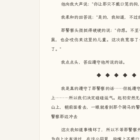
他向我大声说："你让那只不戴口笼的狗
我柔和的回答说："是的，我知道，不过
那警察头颈挺得硬硬的说："你想。不
鼠，也会咬伤来这里的儿童。这次我宽容了
了。"
我点点头，答应遵守他所说的话。
◆ ◆ ◆ ◆ ◆ ◆ 
我是真的遵守了那警察的话……但祗遵
上………所以我们决定碰碰运气。起初安然无
山上，朝前面看去，一眼就看到那个骑马的警
警察那边冲去
这次我知道事情坏了，所以不等那警察
为你上次有讲过，在这公园里，狗嘴上不戴口