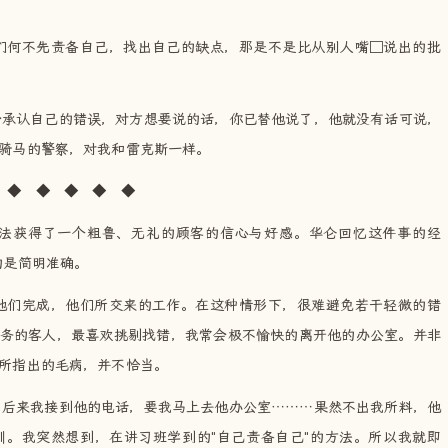
们何不先责备自己，找出自己的缺点，那是不是比从别人嘴□说出的批
会承认自己的错误，对方想要说的话，你已替他说了，他就没有话可说，
骑马的警察，对我和雷克斯一样。
◆ ◆ ◆ ◆
法获得了一个粗鲁、无礼的顾客的信心与好感。华仑回忆这件事的经
的是简明准确。
他们完成，他们所交来的工作。在这种情形下，很难避免若干轻微的错
务的客人，最喜欢挑剔找错，我常会极不愉快的离开他的办公室。并非
所指出的毛病，并不恰当。
，后来我接到他的电话，要我马上去他办公室………果然不出我所料，他
。我突然想到，在讲习班学到的"自己责备自己"的方法。所以我就即