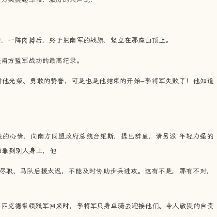
接，一阵肉搏后，终于把南军的战旗，竖立在那座山顶上。
是南方盟军战功的最高纪录。
对他光荣、勇敢的赞誉，可是也是他结束的开始–李将军失败了！他知道
丧的心情，向南方同盟政府总统台维斯，提出辞呈，请另派"年轻力强的
归罪到别人身上，他
不尽职、马队后援太迟，不能及时协助步兵进攻。这有不是，那有不对，
当匹克德带领残军回来时，李将军只身单骑去迎接他们。令人敬畏的自责