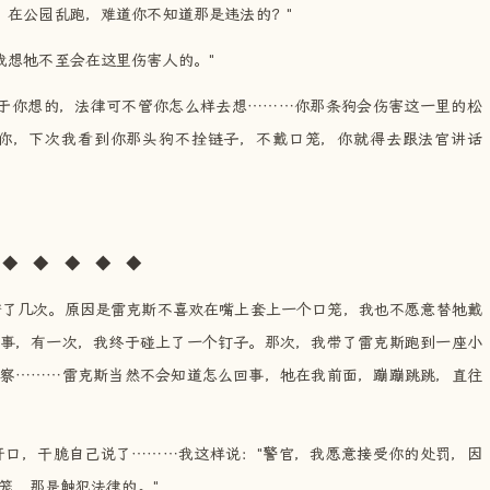
，在公园乱跑，难道你不知道那是违法的？"
我想牠不至会在这里伤害人的。"
至于你想的，法律可不管你怎么样去想………你那条狗会伤害这一里的松
你，下次我看到你那头狗不拴链子，不戴口笼，你就得去跟法官讲话
◆ ◆ ◆ ◆
守了几次。原因是雷克斯不喜欢在嘴上套上一个口笼，我也不愿意替牠戴
事，有一次，我终于碰上了一个钉子。那次，我带了雷克斯跑到一座小
察………雷克斯当然不会知道怎么回事，牠在我前面，蹦蹦跳跳，直往
开口，干脆自己说了………我这样说："警官，我愿意接受你的处罚，因
笼，那是触犯法律的。"