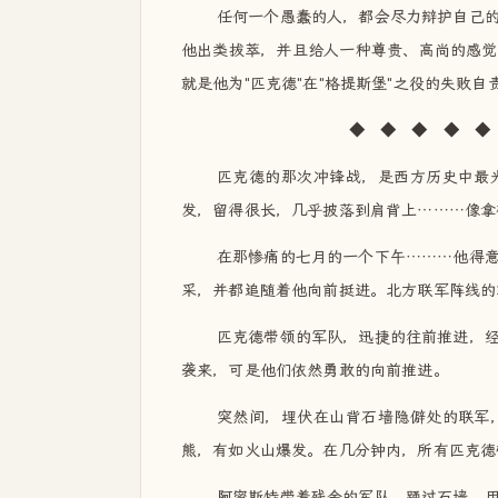
任何一个愚蠢的人，都会尽力辩护自己
他出类拔萃，并且给人一种尊贵、高尚的感觉
就是他为"匹克德"在"格提斯堡"之役的失败
◆ ◆ ◆ ◆ ◆ ◆ 
匹克德的那次冲锋战，是西方历史中最
发，留得很长，几乎披落到肩背上………像拿
在那惨痛的七月的一个下午………他得
采，并都追随着他向前挺进。北方联军阵线的
匹克德带领的军队，迅捷的往前推进，
袭来，可是他们依然勇敢的向前推进。
突然间，埋伏在山背石墙隐僻处的联军
熊，有如火山爆发。在几分钟内，所有匹克德
阿密斯特带着残余的军队，踊过石墙，