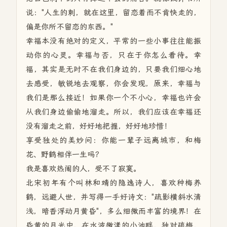
说："人生的刺，就在这里，留恋着而不肯快走的，
偏是你所不留恋的东西。"
幸福本没有绝对的定义，平常的一些小事往往能振
动你的心灵。幸福与否，只在于你怎么看待。幸
福，其实是无时不在我们身边的，只要我们细心地
去感受，敏锐地去观察，你会发现，原来，幸福与
我们是那么接近！如果你一个不小心，幸福也许会
从我们身边偷偷地溜走。所以，我们应该在幸福还
没有溜走之前，好好地把握，好好地珍惜！
享受独处的美妙问：你能一辈子远离城市，和梅
花、野鹤相伴一生吗？
我是喜欢热闹的人，受不了寂寞。
北宋初年有个叫林和靖的隐逸诗人，喜欢种梅养
鹤，远避人世，并写得一手好诗文："疏影横斜水清
浅，暗香浮动月黄昏"，多么细微而丰富的境界！在
昏黄的月光中，在水波微漾的小池畔，独对疏梅，