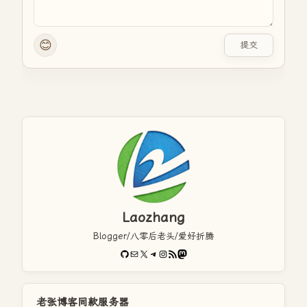
😊
提交
Laozhang
Blogger/八零后老头/爱好折腾
GitHub
电子邮件
X
Telegram
Instagram
RSS Feed
Mastodon
老张博客同款服务器