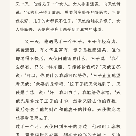
又一天，他遇见了一个女人。女人非常沮丧，向天使诉
说："我的儿子得了重病，需要很多很多的钱医治，可是
我很穷，儿子的命都保不住了。"天使给她很多银子，女
人很高兴，天使在他身上感受到了幸福的味道。
又一天，他遇见了一个王子。王子年轻有为、
英俊潇洒、有才华且富有，妻子美貌而温柔，但他
却过得不快活。天使问他需要什么，王子说："我什
么都有，只欠一样东西，你能够给我吗？"天使回答
说："可以。你要什么我都可以给你。"王子直直地望
着天使："我要的是幸福。"这下子把天使难到了，天
使想了想，说："好，我明白了。我能给你幸福。"天
使先是拿走了王子的才华，然后又毁去他的容貌，
最后夺去了他的财产和他妻子的性命。天使做完这
些事后便离去了。
过了一个月，天使回到王子的身边，他那时面容极
丑，穿着破烂的衣裳，躺在大纷飞的大街上，又冷