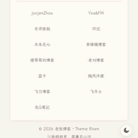
joojenZhou
You&FM
东评西就
印记
木本无心
李锋镝博客
缙哥哥的博客
老刘博客
蓝卡
随风沐虐
飞刀博客
飞牛士
龙G笔记
© 2026 老张博客 · Theme
Riven
江南烟雨里，笔墨见山河