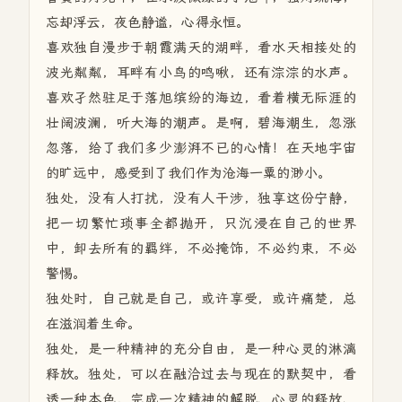
忘却浮云，夜色静谧，心得永恒。
喜欢独自漫步于朝霞满天的湖畔，看水天相接处的
波光粼粼，耳畔有小鸟的鸣啾，还有淙淙的水声。
喜欢孑然驻足于落旭缤纷的海边，看着横无际涯的
壮阔波澜，听大海的潮声。是啊，碧海潮生，忽涨
忽落，给了我们多少澎湃不已的心情！在天地宇宙
的旷远中，感受到了我们作为沧海一粟的渺小。
独处，没有人打扰，没有人干涉，独享这份宁静，
把一切繁忙琐事全都抛开，只沉浸在自己的世界
中，卸去所有的羁绊，不必掩饰，不必约束，不必
警惕。
独处时，自己就是自己，或许享受，或许痛楚，总
在滋润着生命。
独处，是一种精神的充分自由，是一种心灵的淋漓
释放。独处，可以在融洽过去与现在的默契中，看
透一种本色，完成一次精神的解脱、心灵的释放、