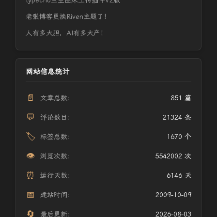
typecho兰空图床上传插件V2版
老张博客更换Riven主题了！
人有多大胆，AI有多大产！
网站信息统计
📄
文章总数：
851 篇
💬
评论数目：
21324 条
🏷️
标签总数：
1670 个
👁️
浏览次数：
5542002 次
⏰
运行天数：
6146 天
📅
建站时间：
2009-10-09
🔄
最后更新：
2026-08-03