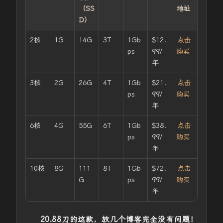
（SS
地址
D）
2核
1G
14G
3T
1Gb
$12.
点击
ps
99/
购买
年
3核
2G
26G
4T
1Gb
$21.
点击
ps
99/
购买
年
6核
4G
55G
6T
1Gb
$38.
点击
ps
99/
购买
年
10核
8G
111
8T
1Gb
$72.
点击
G
ps
99/
购买
年
20.88刀的这款，放几个博客完全没有问题！