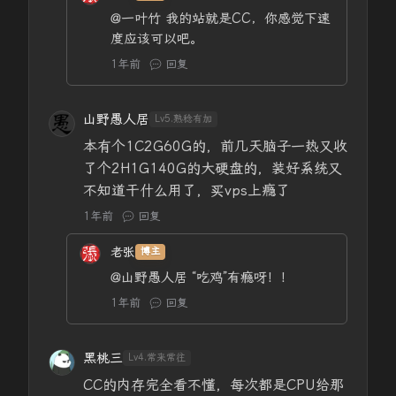
@一叶竹
我的站就是CC，你感觉下速
度应该可以吧。
1年前
回复
山野愚人居
Lv5.熟稔有加
本有个1C2G60G的，前几天脑子一热又收
了个2H1G140G的大硬盘的，装好系统又
不知道干什么用了，买vps上瘾了
1年前
回复
老张
博主
@山野愚人居
“吃鸡”有瘾呀！！
1年前
回复
黑桃三
Lv4.常来常往
CC的内存完全看不懂，每次都是CPU给那