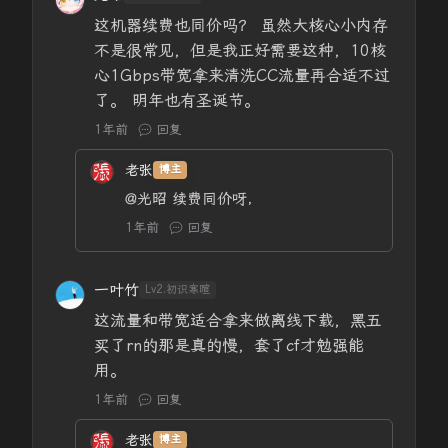
这机器续费也同价吗？ 虽然大核心小内存
不是很常见，但是我正好需要这种，10核
心1Gbps带宽拿来清洗CC流量再合适不过
了。 明年也有圣诞节。
1年前
回复
老张
博主
@光昭
续费同价呀，
1年前
回复
一叶竹
Lv2.初识寒暄
这流量和带宽适合拿来做离线下载，黑五
买了rn的那是真的慢，套了cf才勉强能
用。
1年前
回复
老张
博主