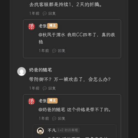
去找客服都是持续1、2天的折腾。
1年前
回复
老张
博主
@秋风于渭水
我用CC四年了，真的很
稳
1年前
回复
奶爸的随笔
带防御不？万一被攻击了，会怎么办？
1年前
回复
老张
博主
@奶爸的随笔
这个价格是带不了的。
1年前
回复
不凡
Lv2.初识寒暄