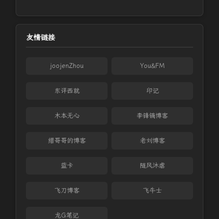
友情链接
joojenZhou
You&FM
东评西就
印记
木本无心
李锋镝博客
缙哥哥的博客
老刘博客
蓝卡
随风沐虐
飞刀博客
飞牛士
龙G笔记