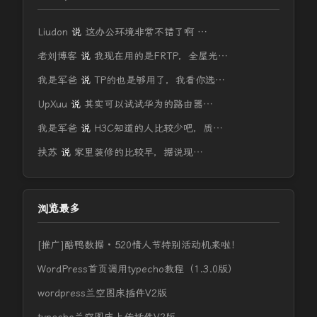
Liudon
说
这办公环境非常不错了啊 …
老刘博客
说
我现在用的是FRTP，全屋光…
我是军爸
说
TP的也是够用了，我看你选…
UpXuu
说
其实可以试试华为的路由器…
我是军爸
说
H3C知道的人比较少吧，质…
扶苏
说
家里装修的比较早，据说现…
浏览最多
[推广]酷鸭数据 · 520情人节特别活动机来啦！
WordPress首页调用typecho教程（1.3.0版）
wordpress兰空图床插件V2版