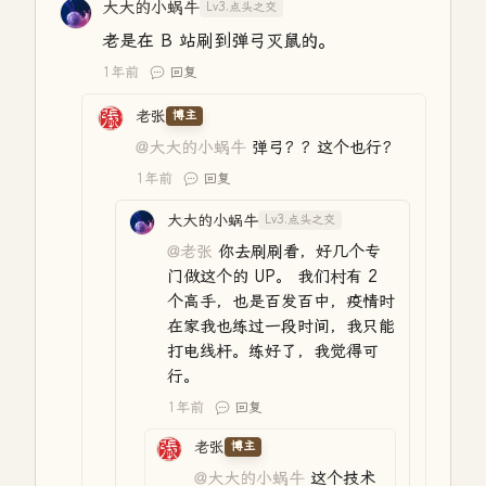
大大的小蜗牛
Lv3.点头之交
老是在 B 站刷到弹弓灭鼠的。
1年前
回复
老张
博主
@大大的小蜗牛
弹弓？？这个也行？
1年前
回复
大大的小蜗牛
Lv3.点头之交
@老张
你去刷刷看，好几个专
门做这个的 UP。 我们村有 2
个高手，也是百发百中，疫情时
在家我也练过一段时间，我只能
打电线杆。练好了，我觉得可
行。
1年前
回复
老张
博主
@大大的小蜗牛
这个技术