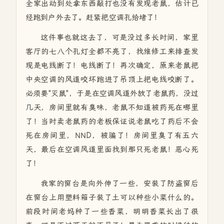
全家出动到处拿东西敲打也没有发现老鼠，估计已
经跑到户外去了。赶紧把空调孔给堵了！
这件事也就这去了，可是没过多长时间，家里
客厅的七八个孔灯全都不亮了，找维修工来排查发
现是电线断了！电线断了！再次确定，原来老鼠把
中央空调的风道咬坏跑进了吊顶上把电线咬断了。
必须要"灭鼠"，于是在空调风道外放了老鼠药，没过
几天，房间里就有臭味，老鼠不知道被药死在哪里
了！当时卖老鼠药的老板保证说老鼠吃了药后不会
死在房间里，NND，被骗了！房间里臭了有五六
天，最后在空调风道里面找到那只死老鼠！恶心死
了！
我家的窗台是向外伸了一些，安装了防盗窗后
在窗台上用塑料箱子装了土可以种些小菜什么的。
前段时间老妈种了一些香菜，明明香菜长出了很