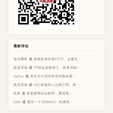
最新评论
老刘博客
说
我现在用的是FRTP，全屋光…
我是军爸
说
TP的也是够用了，我看你选…
UpXuu
说
其实可以试试华为的路由器…
我是军爸
说
H3C知道的人比较少吧，质…
扶苏
说
家里装修的比较早，据说现…
loibh
说
想问一下你的NAS，机箱是…