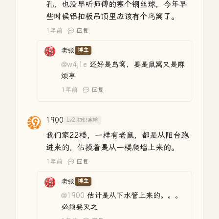
孔，也没早听师傅的塞个钢丝球，今年早
些时候铝扣板吊顶里应该有个鸟窝了。
1年前
回复
老张
博主
@w4j1e
还好是鸟窝，要是鼠窝又是麻
烦事
1年前
回复
1900
Lv2.初识寒暄
我们家22楼，一样有老鼠，都是从阳台跑
进来的，估摸着是从一楼爬墙上来的。
1年前
回复
老张
博主
@1900
估计是从下水管上来的。。。
必须要灭之