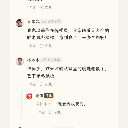
1年前
回复
肖寒武
Lv3.点头之交
我家以前住在低楼层，我亲眼看见大个的
胖老鼠爬楼梯，惊到我了，来去自如啊！
1年前
回复
林木木
Lv2.初识寒暄
神同步，昨天才确认家里的确进老鼠了，
已下单粘鼠板
1年前
回复
老张
博主
@林木木
一定会有收获的。
1年前
回复