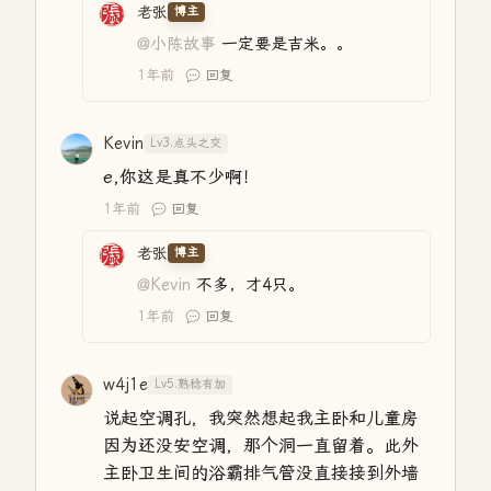
老张
博主
@小陈故事
一定要是吉米。。
1年前
回复
Kevin
Lv3.点头之交
e,你这是真不少啊！
1年前
回复
老张
博主
@Kevin
不多，才4只。
1年前
回复
w4j1e
Lv5.熟稔有加
说起空调孔，我突然想起我主卧和儿童房
因为还没安空调，那个洞一直留着。此外
主卧卫生间的浴霸排气管没直接接到外墙