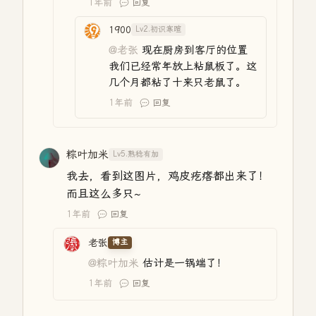
1年前
回复
1900
Lv2.初识寒暄
@老张
现在厨房到客厅的位置
我们已经常年放上粘鼠板了。这
几个月都粘了十来只老鼠了。
1年前
回复
粽叶加米
Lv5.熟稔有加
我去，看到这图片，鸡皮疙瘩都出来了！
而且这么多只~
1年前
回复
老张
博主
@粽叶加米
估计是一锅端了！
1年前
回复