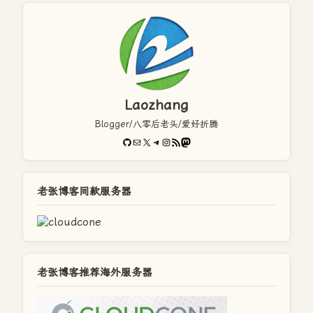
Laozhang
Blogger/八零后老头/爱好折腾
GitHub
电子邮件
X
Telegram
Instagram
RSS Feed
Mastodon
老张博客同款服务器
老张博客推荐海外服务器