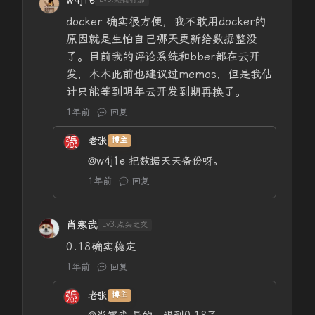
w4j1e
docker 确实很方便，我不敢用docker的
原因就是生怕自己哪天更新给数据整没
了。目前我的评论系统和bber都在云开
发，木木此前也建议过memos，但是我估
计只能等到明年云开发到期再换了。
1年前
回复
老张
博主
@w4j1e
把数据天天备份呀。
1年前
回复
肖寒武
Lv3.点头之交
0.18确实稳定
1年前
回复
老张
博主