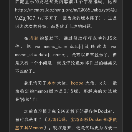
匹配显示的路径却是内容前几个字符编码，比如
https://memos.laozhang.org/m/GR65Lmbquyb5Qu
VuZgj9G7（打不开了，因为我的版本降了）。正是
因为这次的升级，而导致了上述的问题。
在
老孙
的帮助下，通过修改哔哔点啥的JS文
件，把 var memo_id = data[i].id;修改为 var
memo_id = data[i].name; ，是可以正常显示了，但
是又有一个小问题，就是评论通知邮件里的链接又
不匹配了。
后来询问了
木木
大佬、
koobai
大佬，才知，最
为稳定的memos版本是0.18版，那解决的方法就
是"降级"了！
之前我习惯于在宝塔面板下部署各种Docker，
当时我是用了《
无需代码，宝塔面板Docker部署便
签工具Memos
》。现在想来，还是代码更为方便一