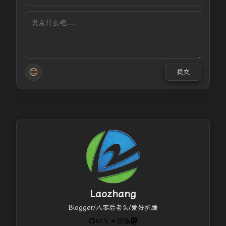
😊
提交
Laozhang
Blogger/八零后老头/爱好折腾
GitHub
电子邮件
X
Telegram
Instagram
RSS Feed
Mastodon