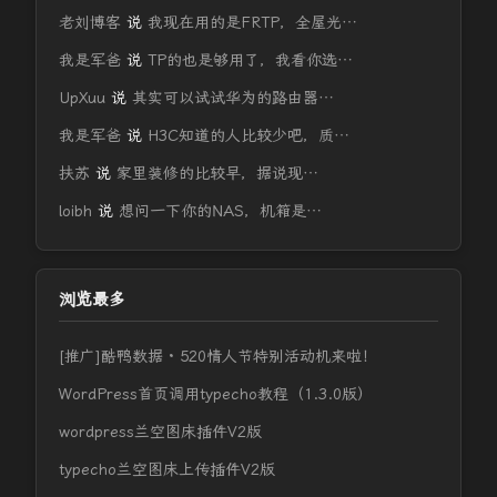
老刘博客
说
我现在用的是FRTP，全屋光…
我是军爸
说
TP的也是够用了，我看你选…
UpXuu
说
其实可以试试华为的路由器…
我是军爸
说
H3C知道的人比较少吧，质…
扶苏
说
家里装修的比较早，据说现…
loibh
说
想问一下你的NAS，机箱是…
浏览最多
[推广]酷鸭数据 · 520情人节特别活动机来啦！
WordPress首页调用typecho教程（1.3.0版）
wordpress兰空图床插件V2版
typecho兰空图床上传插件V2版