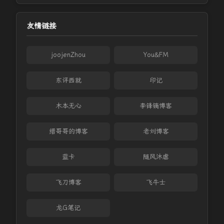
友情链接
joojenZhou
You&FM
东评西就
印记
木本无心
李锋镝博客
缙哥哥的博客
老刘博客
蓝卡
随风沐虐
飞刀博客
飞牛士
龙G笔记