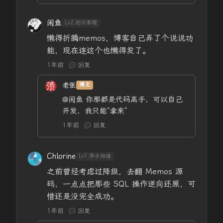
闲鱼
Lv2.初识寒暄
懒得折腾memos，博客自己弄了个说说功
能，现在连这个也懒得发了。
1年前
回复
老张
博主
@闲鱼
你那都是代码高手，可以自己
开发，我只能“拿来”
1年前
回复
Chlorine
Lv1.萍水相逢
之前曾经考虑过降级，去翻 Memos 源
码，一点点把那些 SQL 操作逆向还原，可
惜还是没完全成功。
1年前
回复