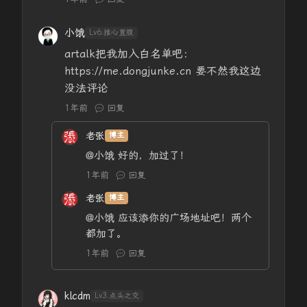
小饿
Lv6.推心置腹
artalk把我加入白名单吧：
https://me.dongjunke.cn 要不然我这边
没法评论
1年前
回复
老张
博主
@小饿
好的，加过了！
1年前
回复
老张
博主
@小饿
应该添你的广场地址吧！两个
都加了。
1年前
回复
klcdm
Lv3.点头之交