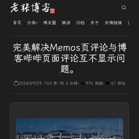
首页
分类
博友圈
微语
归档
关于
友情链接
读者
完美解决Memos页评论与博
客哔哔页面评论互不显示问
题。
2024/09/29
743 字
约 3 分钟
976 阅读
41 评论