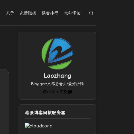
档
关于
友情链接
读者排行
走心评论
Laozhang
Blogger/八零后老头/爱好折腾
GitHub
电子邮件
X
Telegram
Instagram
RSS Feed
Mastodon
老张博客同款服务器