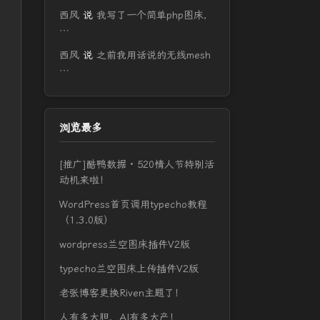
西风
说
我写了一个简单php图床，
…
西风
说
之前我用话说的无线mesh
…
浏览最多
[推广]酷鸭数据 · 520情人节特别活
动机来啦！
WordPress首页调用typecho教程
（1.3.0版）
wordpress兰空图床插件V2版
typecho兰空图床上传插件V2版
老张博客更换Riven主题了！
人有多大胆，AI有多大产！