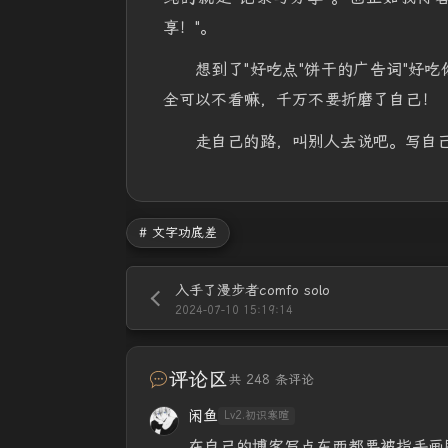
享！"。
想到了"好吃点"饼干的广告词"好
全可以不看嘛，千万不要折磨了自己！
走自己的路，叫别人去说吧。写自
# 文字功底差
入手了漫步者comfo solo
2024-07-10 15:19:14
评论区
共 248 条评论
闲鱼
Lv2.初识寒暄
在自己的博客写点东西都要被指手画