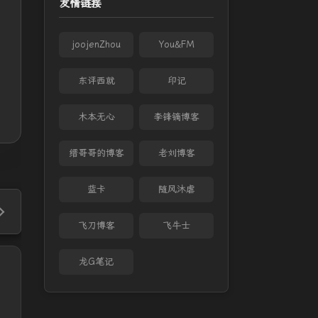
友情链接
joojenZhou
You&FM
东评西就
印记
木本无心
李锋镝博客
缙哥哥的博客
老刘博客
蓝卡
随风沐虐
飞刀博客
飞牛士
龙G笔记