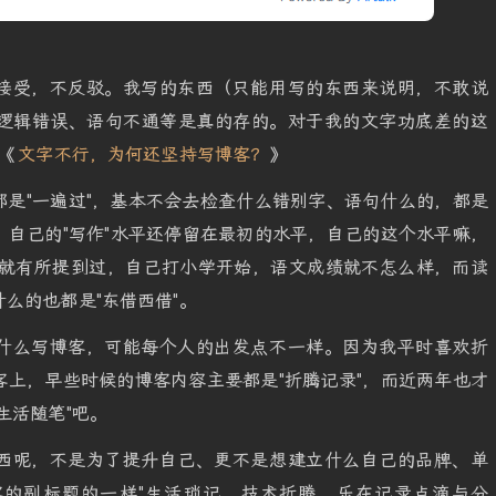
接受，不反驳。我写的东西（只能用写的东西来说明，不敢说
逻辑错误、语句不通等是真的存的。对于我的文字功底差的这
《
文字不行，为何还坚持写博客？
》
是"一遍过"，基本不会去检查什么错别字、语句什么的，都是
自己的"写作"水平还停留在最初的水平，自己的这个水平嘛，
就有所提到过，自己打小学开始，语文成绩就不怎么样，而读
么的也都是"东借西借"。
什么写博客，可能每个人的出发点不一样。因为我平时喜欢折
上，早些时候的博客内容主要都是"折腾记录"，而近两年也才
生活随笔"吧。
西呢，不是为了提升自己、更不是想建立什么自己的品牌、单
客的副标题的一样"生活琐记，技术折腾，乐在记录点滴与分