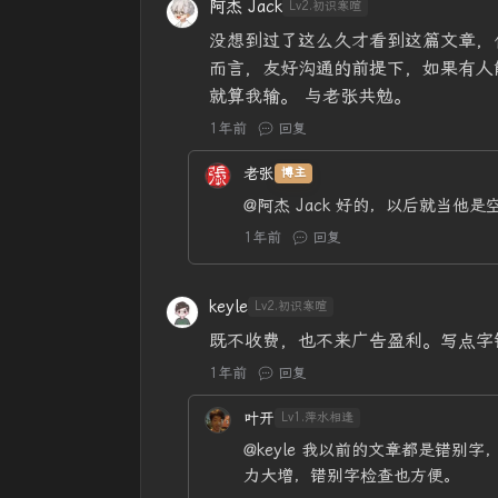
阿杰 Jack
Lv2.初识寒暄
没想到过了这么久才看到这篇文章，
而言，友好沟通的前提下，如果有人
就算我输。 与老张共勉。
1年前
回复
老张
博主
@阿杰 Jack
好的，以后就当他是空
1年前
回复
keyle
Lv2.初识寒暄
既不收费，也不来广告盈利。写点字
1年前
回复
叶开
Lv1.萍水相逢
@keyle
我以前的文章都是错别字，
力大增，错别字检查也方便。