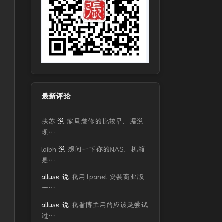
最新评论
扶苏
说
家里装修的比较早，据说
现…
loibh
说
想问一下你的NAS，机箱
是…
alluse
说
我用1panel 安装商业版
一…
alluse
说
我看博主用的应该是尝试
过…