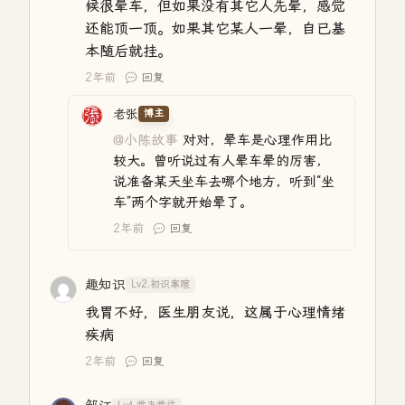
候很晕车，但如果没有其它人先晕，感觉
还能顶一顶。如果其它某人一晕，自已基
本随后就挂。
2年前
回复
老张
博主
@小陈故事
对对，晕车是心理作用比
较大。曾听说过有人晕车晕的厉害，
说准备某天坐车去哪个地方，听到“坐
车”两个字就开始晕了。
2年前
回复
趣知识
Lv2.初识寒暄
我胃不好，医生朋友说，这属于心理情绪
疾病
2年前
回复