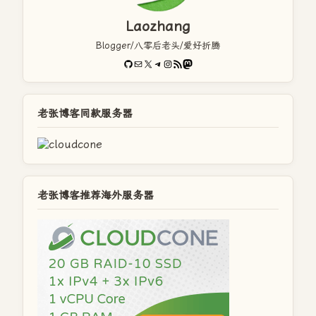
Laozhang
Blogger/八零后老头/爱好折腾
GitHub
电子邮件
X
Telegram
Instagram
RSS Feed
Mastodon
老张博客同款服务器
老张博客推荐海外服务器