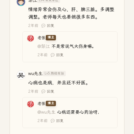
邹江
Lv4.常来常往
情绪异常会伤及心、肝、脾三脏。多调整
调整。老师每天也要做很多东西。
2年前
回复
老张
博主
@邹江
不是常说气大伤身嘛。
2年前
回复
wu先生
Lv5.熟稔有加
心病也是病，并且还不好医。
2年前
回复
老张
博主
@wu先生
心病还需要心药治呀，
2年前
回复