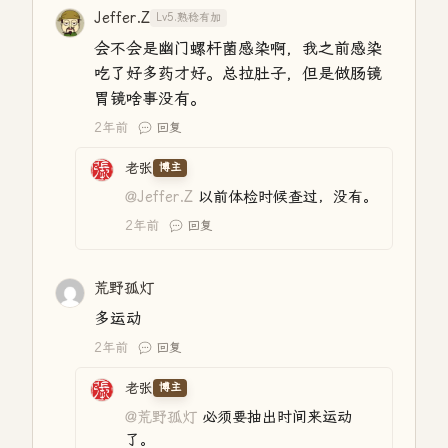
Jeffer.Z
Lv5.熟稔有加
会不会是幽门螺杆菌感染啊，我之前感染
吃了好多药才好。总拉肚子，但是做肠镜
胃镜啥事没有。
2年前
回复
老张
博主
@Jeffer.Z
以前体检时候查过，没有。
2年前
回复
荒野孤灯
多运动
2年前
回复
老张
博主
@荒野孤灯
必须要抽出时间来运动
了。