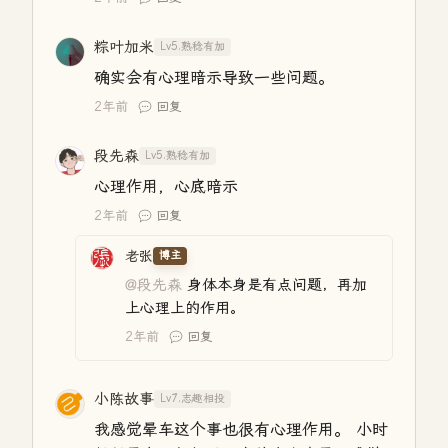
粽叶加米
Lv5.熟稔有加
确实会有心理暗示导致一些问题。
2年前
回复
段先森
Lv5.熟稔有加
心理作用，心底暗示
2年前
回复
老张
博主
@段先森
身体本身是有点问题，再加
上心理上的作用。
2年前
回复
小陈故事
Lv7.志趣相投
我感觉晕车这个事也很有心理作用。 小时