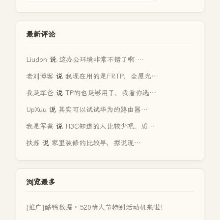
最新评论
Liudon
说
这办公环境非常不错了啊 …
老刘博客
说
我现在用的是FRTP，全屋光…
我是军爸
说
TP的也是够用了，我看你选…
UpXuu
说
其实可以试试华为的路由器…
我是军爸
说
H3C知道的人比较少吧，质…
扶苏
说
家里装修的比较早，据说现…
浏览最多
[推广]酷鸭数据 · 520情人节特别活动机来啦！