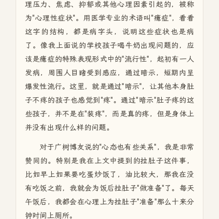
理压力、焦虑、抑郁或其他心理因素引起的，被称
为"心理性症状"。用医学专业的术语叫"癔症"，看看
这字的结构，都是病字头，说明这些症状也是病
了。像我上面说的学校孩子喝牛奶出现问题的，应
该是
癔症的特殊表现形式中的"流行性"，
起初有一人
发病，周围人目睹受到感应，通过暗示，短期内呈
爆发
性
流行
。这里，就是通过"暗示"，让其他本身肚
子不疼的孩子也感觉到"疼"。通过"暗示"肚子疼的这
些孩子，并不是在"装疼"，而是真的疼，但是身体上
并没有出现什么样的问题。
对于广树博友说的"心态也有些关系"，我是非常
赞同的。特别是我在上文中提到的拉肚子这件事，
比如早上如果要吃蛋炒饭了，油比较大，那我在没
有吃饭之前，我就会为饭后拉肚子"做准备"了。每天
午饭后，我都会在心理上为拉肚子"准备"那么十来分
钟时间上厕所。