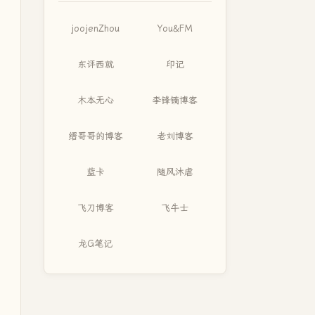
joojenZhou
You&FM
东评西就
印记
木本无心
李锋镝博客
缙哥哥的博客
老刘博客
蓝卡
随风沐虐
飞刀博客
飞牛士
龙G笔记