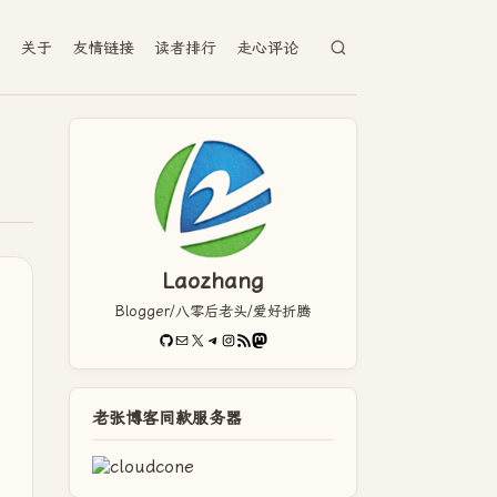
档
关于
友情链接
读者排行
走心评论
Laozhang
Blogger/八零后老头/爱好折腾
GitHub
电子邮件
X
Telegram
Instagram
RSS Feed
Mastodon
老张博客同款服务器