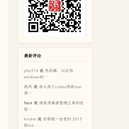
最新评论
ymz316
说
先收藏，以后用
windows的…
西风
说
自从用了codex改成mac
很…
face
说
按我用桌面整理工具的经
验…
koobai
说
目前就一台老的 2013
款ma…