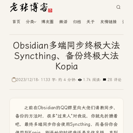
首页
分类
博友圈
微语
归档
关于
友情链接
读者
Obsidian多端同步终极大法
Syncthing、备份终极大法
Kopia
2023/12/18
1133 字
约 4 分钟
1.7k 阅读
28 评论
之前在Obsidian的QQ群里向大佬们请教同步、
备份的方法时，很多"过来人"对我说，你就先折腾着
吧，最终多端同步你会使用Syncthing，而备份你会
使用到Kopia。刚开始的时候我还是半信半疑，直到