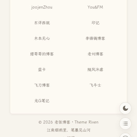
joojenZhou
You&FM
东评西就
印记
木本无心
李锋镝博客
缙哥哥的博客
老刘博客
蓝卡
随风沐虐
飞刀博客
飞牛士
龙G笔记
© 2026 老张博客 · Theme
Riven
江南烟雨里，笔墨见山河