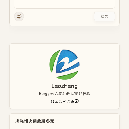
😊
提交
Laozhang
Blogger/八零后老头/爱好折腾
GitHub
电子邮件
X
Telegram
Instagram
RSS Feed
Mastodon
老张博客同款服务器