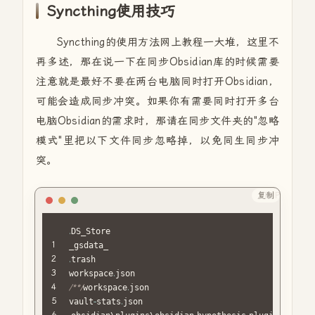
Syncthing使用技巧
Syncthing的使用方法网上教程一大堆，这里不
再多述，那在说一下在同步Obsidian库的时候需要
注意就是最好不要在两台电脑同时打开Obsidian，
可能会造成同步冲突。如果你有需要同时打开多台
电脑Obsidian的需求时，那请在同步文件夹的"忽略
模式"里把以下文件同步忽略掉，以免同生同步冲
突。
复制
PHP
.
DS_Store

.
trash

workspace
.
/**/
workspace
.
json

vault
-
stats
.