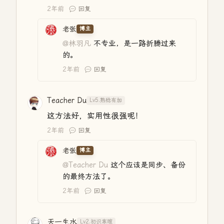
2年前
回复
老张
博主
@林羽凡
不专业，是一路折腾过来
的。
2年前
回复
Teacher Du
Lv5.熟稔有加
这方法好，实用性很强呢！
2年前
回复
老张
博主
@Teacher Du
这个应该是同步、备份
的最终方法了。
2年前
回复
天一生水
Lv2.初识寒暄