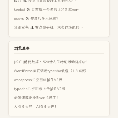
face
说
按我用桌面整理工具的经验…
koobai
说
目前就一台老的 2013 款ma…
acevs
说
安装后多大体积？
我是军爸
说
有点像手机，把类似功能的…
浏览最多
[推广]酷鸭数据 · 520情人节特别活动机来啦！
WordPress首页调用typecho教程（1.3.0版）
wordpress兰空图床插件V2版
typecho兰空图床上传插件V2版
老张博客更换Riven主题了！
人有多大胆，AI有多大产！