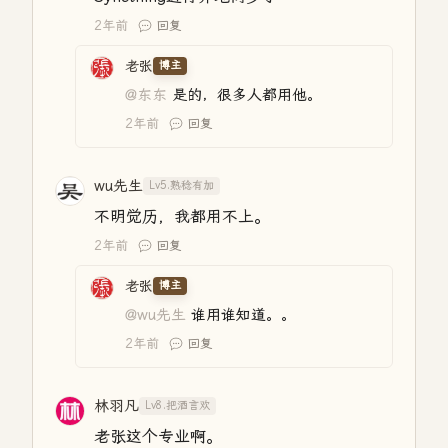
2年前
回复
老张
博主
@东东
是的，很多人都用他。
2年前
回复
wu先生
Lv5.熟稔有加
不明觉历，我都用不上。
2年前
回复
老张
博主
@wu先生
谁用谁知道。。
2年前
回复
林羽凡
Lv8.把酒言欢
老张这个专业啊。