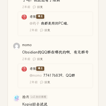
了吗？我这边有了限制
2年前
回复
老张
博主
@鸽子
我都是用的PC端，
2年前
回复
momo
Obsidian的QQ群在哪找的啊，有无群号
2年前
回复
老张
博主
@momo
774176839，QQ群
2年前
回复
拾月
Lv2.初识寒暄
Kopia回去试试