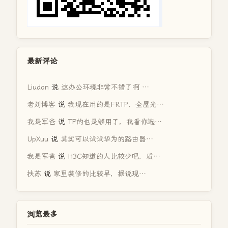
最新评论
Liudon
说
这办公环境非常不错了啊 …
老刘博客
说
我现在用的是FRTP，全屋光…
我是军爸
说
TP的也是够用了，我看你选…
UpXuu
说
其实可以试试华为的路由器…
我是军爸
说
H3C知道的人比较少吧，质…
扶苏
说
家里装修的比较早，据说现…
浏览最多