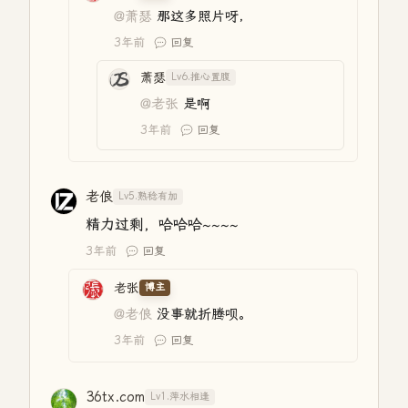
@萧瑟
那这多照片呀，
3年前
回复
萧瑟
Lv6.推心置腹
@老张
是啊
3年前
回复
老俍
Lv5.熟稔有加
精力过剩，哈哈哈~~~~
3年前
回复
老张
博主
@老俍
没事就折腾呗。
3年前
回复
36tx.com
Lv1.萍水相逢