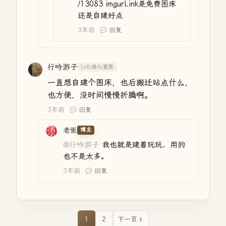
/13083 imgurl.ink是免费图床
还是自建好点
3年前
回复
行吟游子
Lv6.推心置腹
一直想自建个图床，也后搬迁站点什么，
也方便，没时间慢慢折腾啊。
3年前
回复
老张
博主
@行吟游子
我也就是建着玩玩，用的
也不是太多。
3年前
回复
1
2
下一页