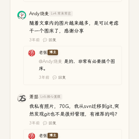
Andy烧麦
Lv4.常来常往
随着文章内的图片越来越多，是可以考虑
干一个图床了，感谢分享
3年前
回复
老张
博主
@Andy烧麦
是的，非常有必要搞个图
床。
3年前
回复
萧瑟
Lv6.推心置腹
我私有照片，70G，我从svn迁移到git,突
然发现git也不是很好管理，有推荐的吗？
3年前
回复
老张
博主