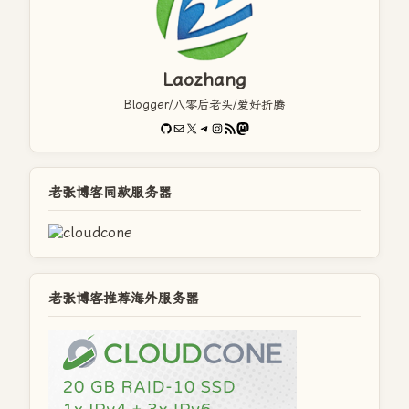
Laozhang
Blogger/八零后老头/爱好折腾
GitHub
电子邮件
X
Telegram
Instagram
RSS Feed
Mastodon
老张博客同款服务器
老张博客推荐海外服务器