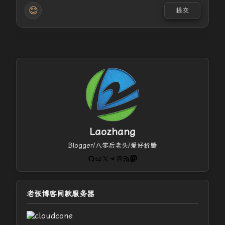
😊
提交
Laozhang
Blogger/八零后老头/爱好折腾
GitHub
电子邮件
X
Telegram
Instagram
RSS Feed
Mastodon
老张博客同款服务器