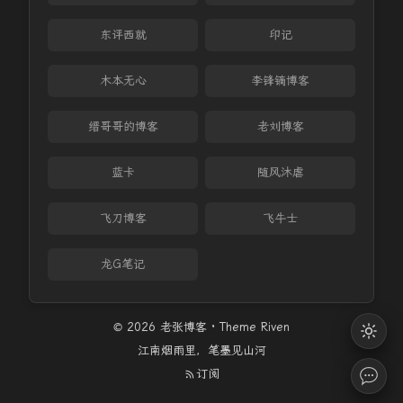
东评西就
印记
木本无心
李锋镝博客
缙哥哥的博客
老刘博客
蓝卡
随风沐虐
飞刀博客
飞牛士
龙G笔记
© 2026 老张博客 · Theme
Riven
江南烟雨里，笔墨见山河
订阅