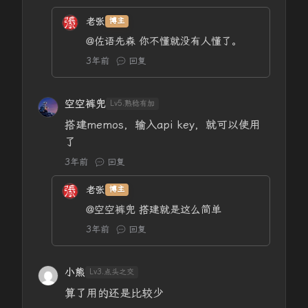
老张
博主
@佐语先森
你不懂就没有人懂了。
3年前
回复
空空裤兜
Lv5.熟稔有加
搭建memos，输入api key，就可以使用
了
3年前
回复
老张
博主
@空空裤兜
搭建就是这么简单
3年前
回复
小熊
Lv3.点头之交
算了用的还是比较少