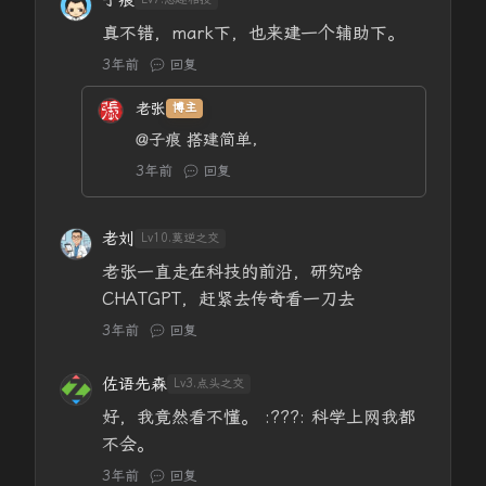
子痕
真不错，mark下，也来建一个辅助下。
3年前
回复
老张
博主
@子痕
搭建简单，
3年前
回复
老刘
Lv10.莫逆之交
老张一直走在科技的前沿，研究啥
CHATGPT，赶紧去传奇看一刀去
3年前
回复
佐语先森
Lv3.点头之交
好，我竟然看不懂。 :???: 科学上网我都
不会。
3年前
回复