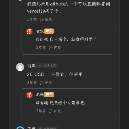
我前几天用github的一个可以直接部署到
vercel的搭了个。
3年前
回复
老张
博主
@刘叔
自己搭个，就省得科学了
3年前
回复
闲趣
Lv3.点头之交
20 USD， 不便宜，但好用
3年前
回复
老张
博主
@闲趣
还是看个人需求吧。
3年前
回复
Lv7.志趣相投