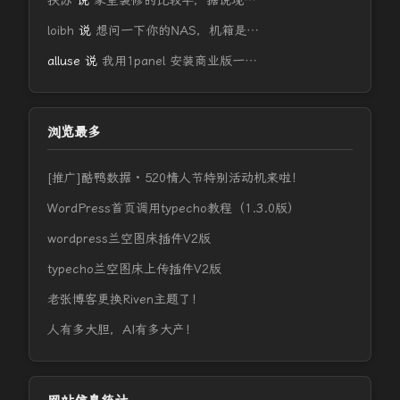
扶苏
说
家里装修的比较早，据说现…
loibh
说
想问一下你的NAS，机箱是…
alluse
说
我用1panel 安装商业版一…
浏览最多
[推广]酷鸭数据 · 520情人节特别活动机来啦！
WordPress首页调用typecho教程（1.3.0版）
wordpress兰空图床插件V2版
typecho兰空图床上传插件V2版
老张博客更换Riven主题了！
人有多大胆，AI有多大产！