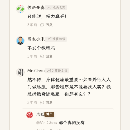
佐语先森
Lv3.点头之交
只能说，精力真好！
3年前
回复
网友小宋
Lv9.惺惺相惜
不发个教程吗
3年前
回复
Mr.Chou
Lv10.莫逆之交
熬不得，身体健康最重要…如果外行人入
门做私服，那套程序是不是要找人买？我
想折腾奇迹私服…你那有么？?
3年前
回复
老张
博主
@Mr.Chou
那个真的没有