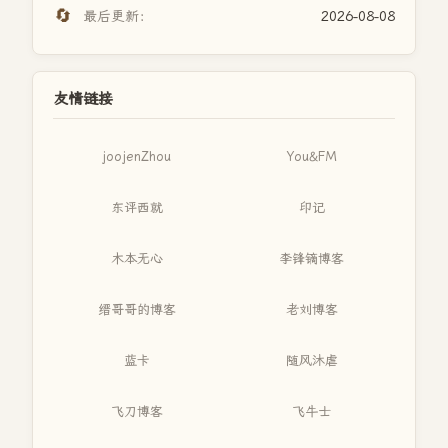
🔄
最后更新：
2026-08-08
友情链接
joojenZhou
You&FM
东评西就
印记
木本无心
李锋镝博客
缙哥哥的博客
老刘博客
蓝卡
随风沐虐
飞刀博客
飞牛士