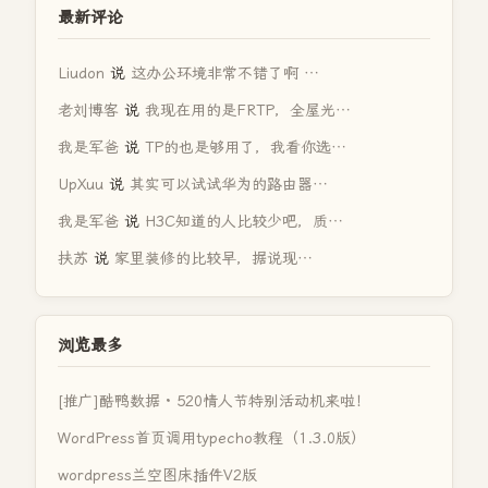
最新评论
Liudon
说
这办公环境非常不错了啊 …
老刘博客
说
我现在用的是FRTP，全屋光…
我是军爸
说
TP的也是够用了，我看你选…
UpXuu
说
其实可以试试华为的路由器…
我是军爸
说
H3C知道的人比较少吧，质…
扶苏
说
家里装修的比较早，据说现…
浏览最多
[推广]酷鸭数据 · 520情人节特别活动机来啦！
WordPress首页调用typecho教程（1.3.0版）
wordpress兰空图床插件V2版