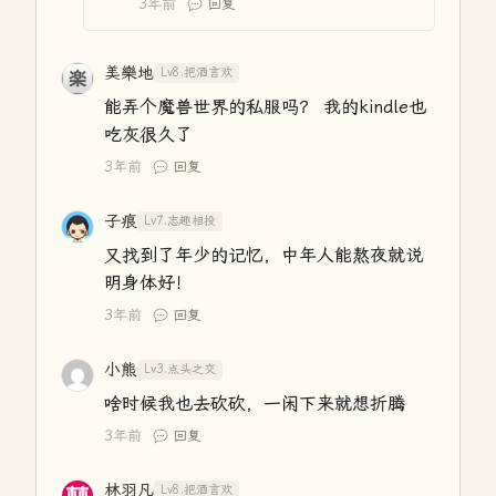
3年前
回复
美樂地
Lv8.把酒言欢
能弄个魔兽世界的私服吗？ 我的kindle也
吃灰很久了
3年前
回复
子痕
Lv7.志趣相投
又找到了年少的记忆，中年人能熬夜就说
明身体好！
3年前
回复
小熊
Lv3.点头之交
啥时候我也去砍砍，一闲下来就想折腾
3年前
回复
林羽凡
Lv8.把酒言欢