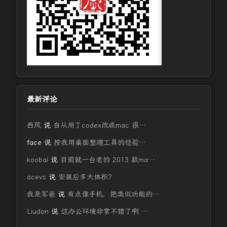
最新评论
西风
说
自从用了codex改成mac 很…
face
说
按我用桌面整理工具的经验…
koobai
说
目前就一台老的 2013 款ma…
acevs
说
安装后多大体积？
我是军爸
说
有点像手机，把类似功能的…
Liudon
说
这办公环境非常不错了啊 …