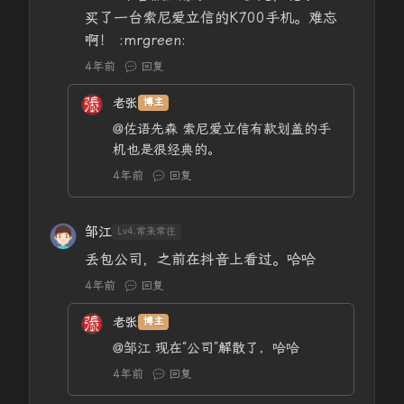
买了一台索尼爱立信的K700手机。难忘
啊！ :mrgreen:
4年前
回复
老张
博主
@佐语先森
索尼爱立信有款划盖的手
机也是很经典的。
4年前
回复
邹江
Lv4.常来常往
丢包公司，之前在抖音上看过。哈哈
4年前
回复
老张
博主
@邹江
现在“公司”解散了，哈哈
4年前
回复