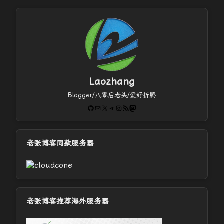
Laozhang
Blogger/八零后老头/爱好折腾
GitHub
电子邮件
X
Telegram
Instagram
RSS Feed
Mastodon
老张博客同款服务器
老张博客推荐海外服务器