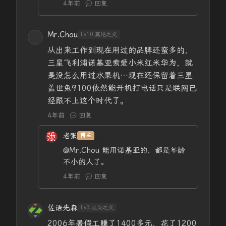
4年前
回复
Mr.Chou
Lv10.莫逆之交
从出来工作到现在用过的品牌还蛮多的，
三星飞利浦诺基亚索爱小米红米华为，就
是没怎么用过水果机…现在还保留着三星
盖世兔9100依然能开机打电话只是联网已
经跟不上这个时代了。
4年前
回复
老张
博主
@Mr.Chou
能用诺基亚的，都是年龄
不小的人了。
4年前
回复
佐语先森
Lv3.点头之交
2006年暑假工赚了1400多元，花了1200