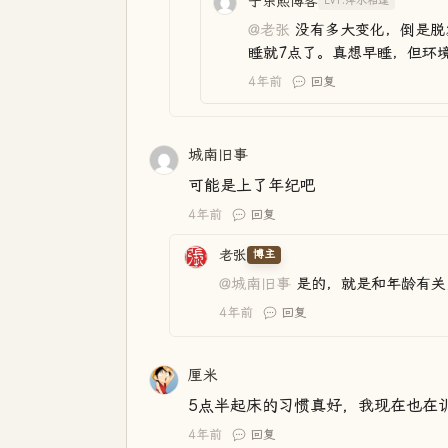
宁乐熙博客
Lv1.萍水相逢
@老张
没有多大变化，倒是脱
睡就7点了。真想早睡，但环
4年前
回复
城南旧事
可能是上了年纪吧
4年前
回复
老张
博主
@城南旧事
是的，就是和年龄有关
4年前
回复
厘米
5点半起床的习惯真好，我现在也在
4年前
回复