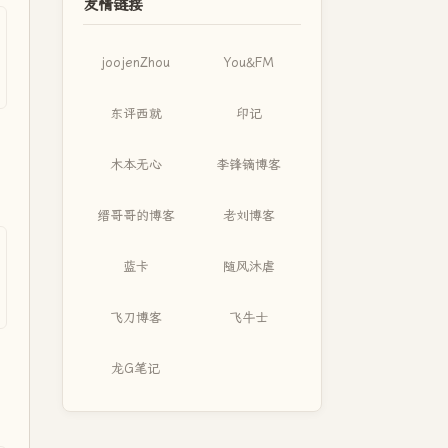
友情链接
joojenZhou
You&FM
东评西就
印记
木本无心
李锋镝博客
缙哥哥的博客
老刘博客
蓝卡
随风沐虐
飞刀博客
飞牛士
龙G笔记