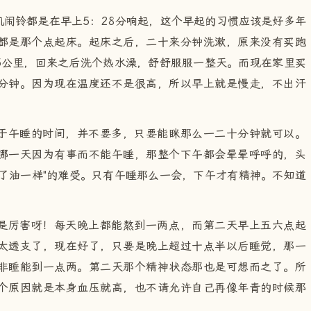
闹铃都是在早上5：28分响起，这个早起的习惯应该是好多年
都是那个点起床。起床之后，二十来分钟洗漱，原来没有买跑
5公里，回来之后洗个热水澡，舒舒服服一整天。而现在家里买
分钟。因为现在温度还不是很高，所以早上就是慢走，不出汗
于午睡的时间，并不要多，只要能眯那么一二十分钟就可以。
哪一天因为有事而不能午睡，那整个下午都会晕晕呼呼的，头
了油一样"的难受。只有午睡那么一会，下午才有精神。不知道
是厉害呀！每天晚上都能熬到一两点，而第二天早上五六点起
太透支了，现在好了，只要是晚上超过十点半以后睡觉，那一
非睡能到一点两。第二天那个精神状态那也是可想而之了。所
个原因就是本身血压就高，也不请允许自己再像年青的时候那