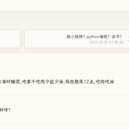
刷小视频？python编程？读书？
2022-03-30 07:58:26
右准时睡觉,吃素不吃肉少盐少油,现在熬夜12点,吃肉吃油
样呀？