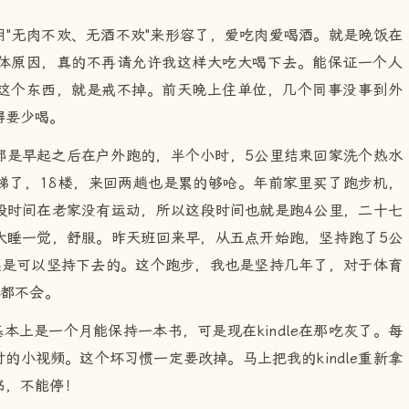
"无肉不欢、无酒不欢"来形容了，爱吃肉爱喝酒。就是晚饭在
体原因，真的不再请允许我这样大吃大喝下去。能保证一个人
这个东西，就是戒不掉。前天晚上住单位，几个同事没事到外
得要少喝。
都是早起之后在户外跑的，半个小时，5公里结束回家洗个热水
梯了，18楼，来回两趟也是累的够呛。年前家里买了跑步机，
段时间在老家没有运动，所以这段时间也就是跑4公里，二十七
大睡一觉，舒服。昨天班回来早，从五点开始跑，坚持跑了5公
还是可以坚持下去的。这个跑步，我也是坚持几年了，对于体育
的都不会。
，基本上是一个月能保持一本书，可是现在kindle在那吃灰了。每
的小视频。这个坏习惯一定要改掉。马上把我的kindle重新拿
书，不能停！