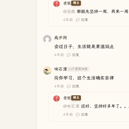
老张
博主
@闲趣
那就先坚持一周，再来一周
4年前
回复
禹步网
会过日子，生活就是要滋润点
4年前
回复
响石潭
Lv9.惺惺相惜
向你学习，这个生活确实自律
4年前
回复
老张
博主
@响石潭
还好，坚持好多年了。。
4年前
回复