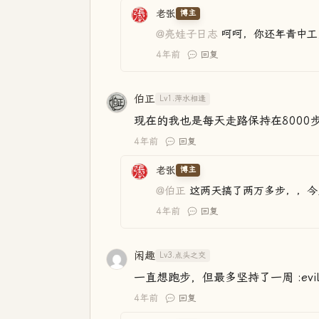
老张
博主
@亮娃子日志
呵呵，你还年青中工
4年前
回复
伯正
Lv1.萍水相逢
现在的我也是每天走路保持在8000
4年前
回复
老张
博主
@伯正
这两天搞了两万多步，，今
4年前
回复
闲趣
Lv3.点头之交
一直想跑步，但最多坚持了一周 :evil
4年前
回复