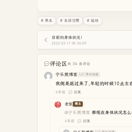
# 养生
# 生活习惯
# 运动
目前的身体状况！
2022-03-17 08:36:59
评论区
共 34 条评论
宁乐熙博客
Lv1.萍水相逢
我倒是返过来了,年轻的时候10点左
4年前
回复
老张
博主
@宁乐熙博客
那现在身体状况怎么
4年前
回复