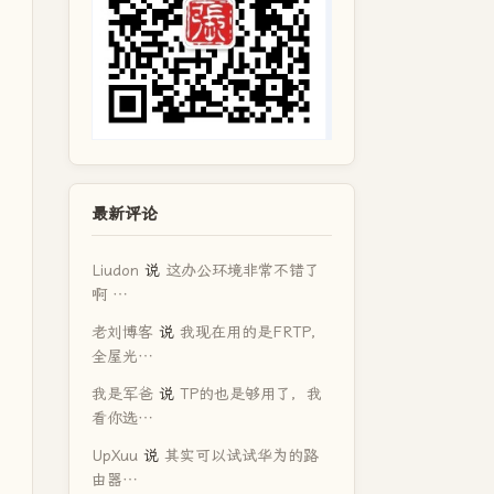
最新评论
Liudon
说
这办公环境非常不错了
啊 …
老刘博客
说
我现在用的是FRTP，
全屋光…
我是军爸
说
TP的也是够用了，我
看你选…
UpXuu
说
其实可以试试华为的路
由器…