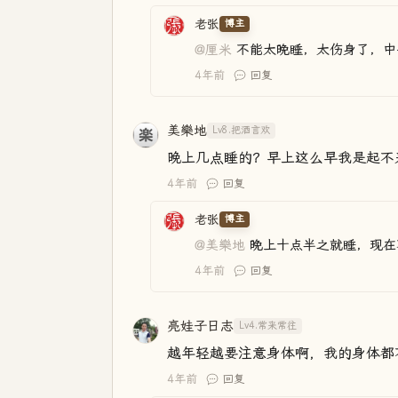
老张
博主
@厘米
不能太晚睡，太伤身了，中
4年前
回复
美樂地
Lv8.把酒言欢
晚上几点睡的？早上这么早我是起不
4年前
回复
老张
博主
@美樂地
晚上十点半之就睡，现在
4年前
回复
亮娃子日志
Lv4.常来常往
越年轻越要注意身体啊，我的身体都不行
4年前
回复