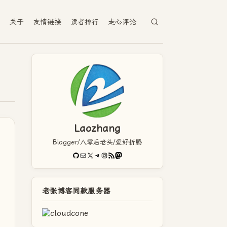
档
关于
友情链接
读者排行
走心评论
Laozhang
Blogger/八零后老头/爱好折腾
GitHub
电子邮件
X
Telegram
Instagram
RSS Feed
Mastodon
老张博客同款服务器