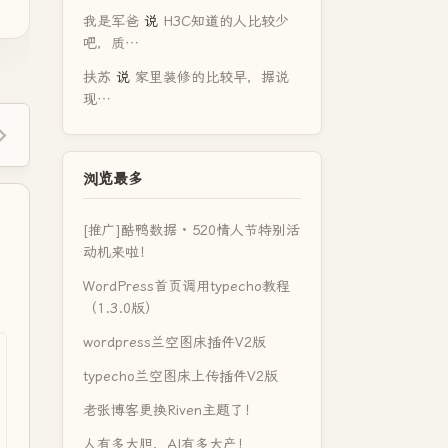
我是军爸
说
H3C知道的人比较少
吧，质…
扶苏
说
家里装修的比较早，据说
现…
浏览最多
[推广]酷鸭数据 · 520情人节特别活
动机来啦！
WordPress首页调用typecho教程
（1.3.0版）
wordpress兰空图床插件V2版
typecho兰空图床上传插件V2版
老张博客更换Riven主题了！
人有多大胆，AI有多大产！