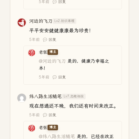
5年前
回复
河边的飞刀
Lv2.初识寒暄
平平安安健健康康最为珍贵！
5年前
回复
老张
博主
@河边的飞刀
是的，健康乃幸福之
本！
5年前
回复
纬八路生活随笔
Lv7.志趣相投
现在想通还不晚，我们还有时间来改正。
5年前
回复
老张
博主
@纬八路生活随笔
是的，已经在改正