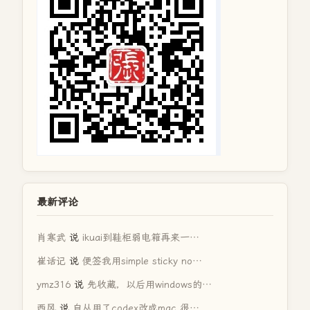
最新评论
肖寒武
说
ikuai到鞋柜弱电箱再来一…
崔话记
说
便签我用simple sticky no…
ymz316
说
先收藏，以后用windows的…
西风
说
自从用了codex改成mac 很…