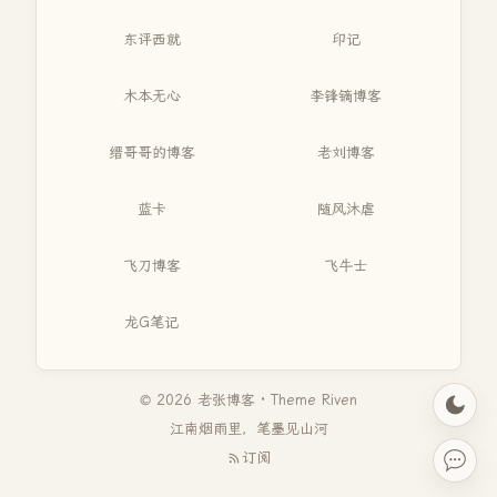
东评西就
印记
木本无心
李锋镝博客
缙哥哥的博客
老刘博客
蓝卡
随风沐虐
飞刀博客
飞牛士
龙G笔记
© 2026 老张博客 · Theme
Riven
江南烟雨里，笔墨见山河
订阅