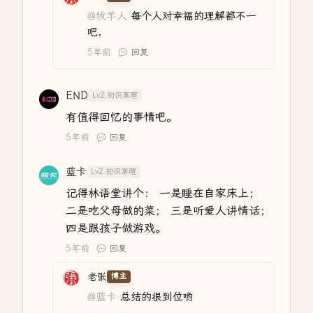
@牧羊人
每个人对幸福的理解都不一
吧，
5年前
回复
END
Lv2.初识寒暄
有值得回忆的事情吧。
5年前
回复
蓝卡
Lv2.初识寒暄
记得林语堂讲个： 一是睡在自家床上；
二是吃父母做的菜； 三是听爱人讲情话；
四是跟孩子做游戏。
5年前
回复
老张
博主
@蓝卡
总结的很到位哟