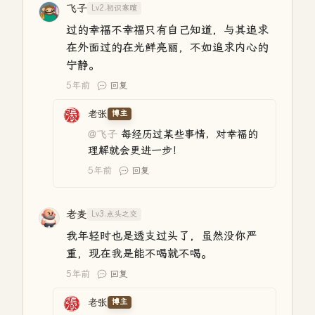
飞子
Lv2.初识寒暄
过的幸福不幸福只有自己知道，与其追求
在外面过的在光鲜亮丽，不如追求内心的
宁静。
5年前
回复
老张
博主
@飞子
每经历过某些事情，对幸福的
理解就会更进一步！
5年前
回复
老麦
Lv3.点头之交
我年轻时也是透支过头了，虽然没你严
重，现在我是能不喝就不喝。
5年前
回复
老张
博主