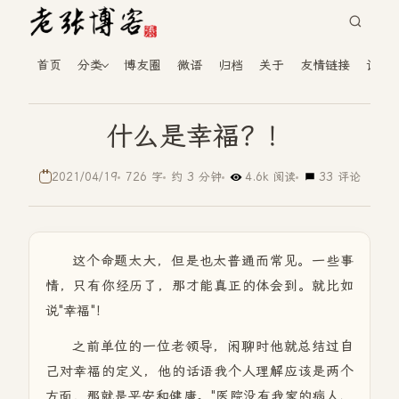
首页
分类
博友圈
微语
归档
关于
友情链接
读者
什么是幸福？！
2021/04/19
726 字
约 3 分钟
4.6k 阅读
33 评论
这个命题太大，但是也太普通而常见。一些事
情，只有你经历了，那才能真正的体会到。就比如
说"幸福"！
之前单位的一位老领导，闲聊时他就总结过自
己对幸福的定义，他的话语我个人理解应该是两个
方面，那就是平安和健康。"医院没有我家的病人、