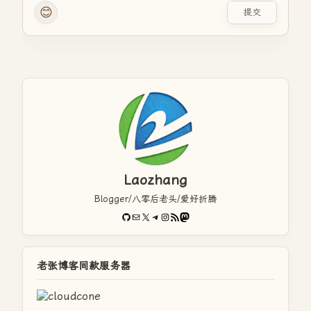
😊
提交
Laozhang
Blogger/八零后老头/爱好折腾
GitHub
电子邮件
X
Telegram
Instagram
RSS Feed
Mastodon
老张博客同款服务器