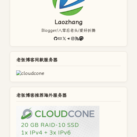
Laozhang
Blogger/八零后老头/爱好折腾
GitHub
电子邮件
X
Telegram
Instagram
RSS Feed
Mastodon
老张博客同款服务器
老张博客推荐海外服务器