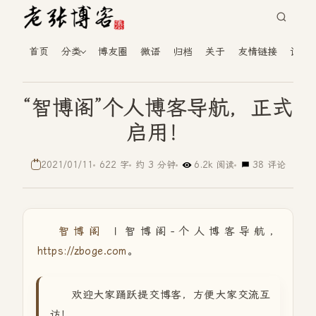
首页
分类
博友圈
微语
归档
关于
友情链接
读者
“智博阁”个人博客导航，正式
启用！
2021/01/11
622 字
约 3 分钟
6.2k 阅读
38 评论
智博阁
| 智博阁-个人博客导航，
https://zboge.com
。
欢迎大家踊跃提交博客，方便大家交流互
访！