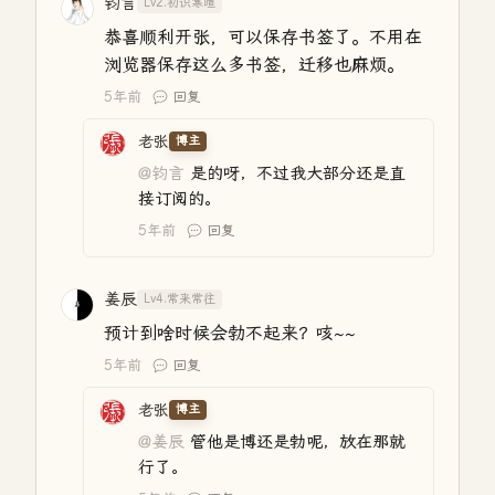
钧言
Lv2.初识寒暄
恭喜顺利开张，可以保存书签了。不用在
浏览器保存这么多书签，迁移也麻烦。
5年前
回复
老张
博主
@钧言
是的呀，不过我大部分还是直
接订阅的。
5年前
回复
姜辰
Lv4.常来常往
预计到啥时候会勃不起来？咳~~
5年前
回复
老张
博主
@姜辰
管他是博还是勃呢，放在那就
行了。