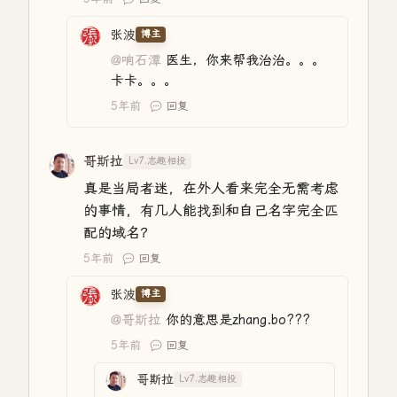
张波
博主
@响石潭
医生，你来帮我治治。。。
卡卡。。。
5年前
回复
哥斯拉
Lv7.志趣相投
真是当局者迷，在外人看来完全无需考虑
的事情，有几人能找到和自己名字完全匹
配的域名？
5年前
回复
张波
博主
@哥斯拉
你的意思是zhang.bo???
5年前
回复
哥斯拉
Lv7.志趣相投