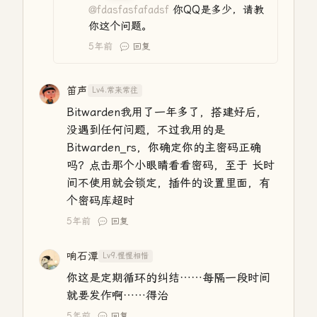
@fdasfasfafadsf
你QQ是多少，请教
你这个问题。
5年前
回复
笛声
Lv4.常来常往
Bitwarden我用了一年多了，搭建好后，
没遇到任何问题，不过我用的是
Bitwarden_rs，你确定你的主密码正确
吗？点击那个小眼睛看看密码，至于 长时
间不使用就会锁定，插件的设置里面，有
个密码库超时
5年前
回复
响石潭
Lv9.惺惺相惜
你这是定期循环的纠结……每隔一段时间
就要发作啊……得治
5年前
回复