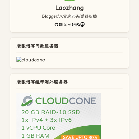
Laozhang
Blogger/八零后老头/爱好折腾
GitHub
电子邮件
X
Telegram
Instagram
RSS Feed
Mastodon
老张博客同款服务器
老张博客推荐海外服务器