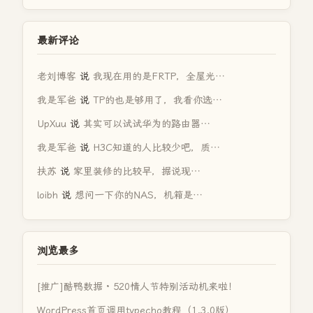
最新评论
老刘博客
说
我现在用的是FRTP，全屋光…
我是军爸
说
TP的也是够用了，我看你选…
UpXuu
说
其实可以试试华为的路由器…
我是军爸
说
H3C知道的人比较少吧，质…
扶苏
说
家里装修的比较早，据说现…
loibh
说
想问一下你的NAS，机箱是…
浏览最多
[推广]酷鸭数据 · 520情人节特别活动机来啦！
WordPress首页调用typecho教程（1.3.0版）