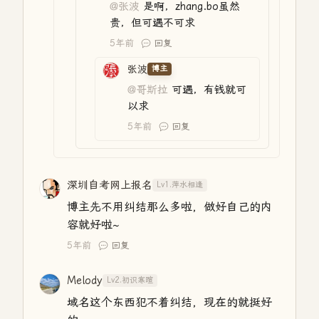
@张波
是啊，zhang.bo虽然
贵，但可遇不可求
5年前
回复
张波
博主
@哥斯拉
可遇，有钱就可
以求
5年前
回复
深圳自考网上报名
Lv1.萍水相逢
博主先不用纠结那么多啦，做好自己的内
容就好啦~
5年前
回复
Melody
Lv2.初识寒暄
域名这个东西犯不着纠结，现在的就挺好