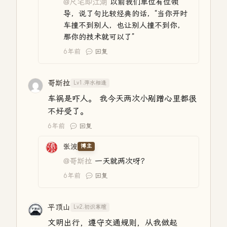
@尺宅即江湖
以前我们单位有位领
导，说了句比较经典的话，“当你开时
车撞不到别人，也让别人撞不到你，
那你的技术就可以了”
6年前
回复
哥斯拉
Lv1.萍水相逢
车祸是吓人。 我今天两次小剐蹭心里都很
不好受了。
6年前
回复
张波
博主
@哥斯拉
一天就两次呀？
6年前
回复
平顶山
Lv2.初识寒暄
文明出行，遵守交通规则，从我做起