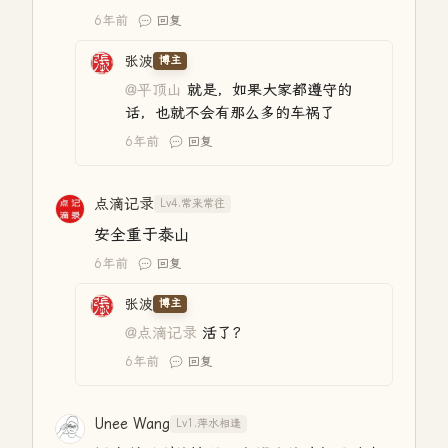
6年前
回复
张波
博主
@平顶山
就是，如果大家都遵守的
话，也就不会有那么多的车祸了
6年前
回复
点滴记录
Lv4.常来常往
安全重于泰山
6年前
回复
张波
博主
@点滴记录
活了？
6年前
回复
Unee Wang
Lv1.萍水相逢