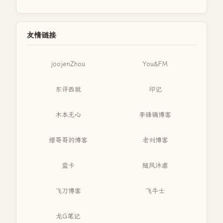
友情链接
joojenZhou
You&FM
东评西就
印记
木本无心
李锋镝博客
缙哥哥的博客
老刘博客
蓝卡
随风沐虐
飞刀博客
飞牛士
龙G笔记