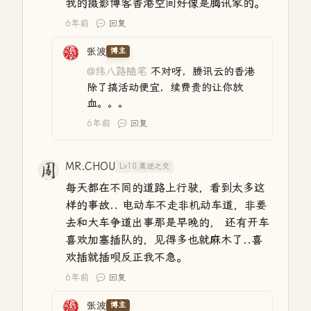
我的摄影博客香港空间好像是腾讯家的。
6年前
回复
张波
博主
@纬八路随笔
不对呀，腾讯云的香港
除了搞活动便宜，续费贵的让你放
血。。。
6年前
回复
MR.CHOU
Lv10.莫逆之交
每天都在不同的道路上行驶，看到太多这
样的事故.. 电动车不走非机动车道，非要
去和大车争道出事那是早晚的， 还有开车
喜欢加塞插队的，见得多也就麻木了..喜
欢插就插呗反正我不急。
6年前
回复
张波
博主