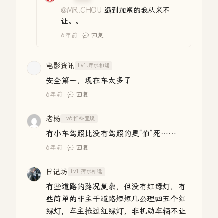
@MR.CHOU
遇到加塞的我从来不
让。。
6年前
回复
电影资讯
Lv1.萍水相逢
安全第一，现在车太多了
6年前
回复
老杨
Lv6.推心置腹
有小车驾照比没有驾照的更“怕”死……
6年前
回复
日记坊
Lv1.萍水相逢
有些道路的路况复杂，但没有红绿灯，有
些简单的非主干道路短短几公理四五个红
绿灯，车主抢过红绿灯，非机动车辆不让