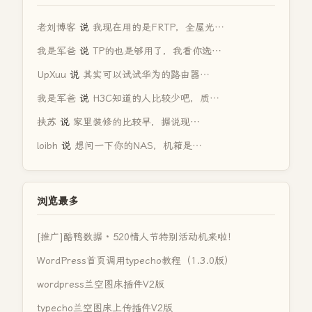
老刘博客
说
我现在用的是FRTP，全屋光…
我是军爸
说
TP的也是够用了，我看你选…
UpXuu
说
其实可以试试华为的路由器…
我是军爸
说
H3C知道的人比较少吧，质…
扶苏
说
家里装修的比较早，据说现…
loibh
说
想问一下你的NAS，机箱是…
浏览最多
[推广]酷鸭数据 · 520情人节特别活动机来啦！
WordPress首页调用typecho教程（1.3.0版）
wordpress兰空图床插件V2版
typecho兰空图床上传插件V2版