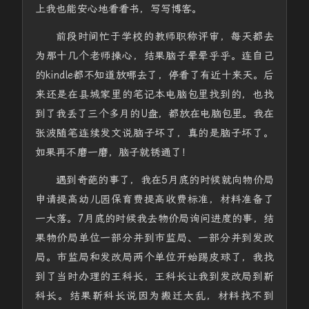
上我也能安心地看看书，写写博客。
前段时间忙于学校的教师职称评审，每天都去
为那十几个老师操心，结果脑子晕晕乎乎。连自己
的kindle都不知道放哪去了，停看了有近十来天。后
来还是在县城家里的笔记本电脑包里找到的，也找
到了我丢了三个多月的U盘，都放在电脑包里。我在
张波随笔连续发文说脑子坏了，真的是脑子坏了。
如果再不磨一磨，脑子就锈通了！
遇到奇葩的事了，我在5月底的时候就向物价局
申请提高幼儿园保育费提高收费标准，材料准备了
一大落。7月底的时候我去物价局询问进度的事，结
果物价局单位一部分并到市监局、一部分并到发改
局。市监局和发改局两个单位开始踢皮球了，我找
到了当时办理的王科长，王科长让我到发改局到靳
科长。结果靳科长说因为搬迁太乱，材料找不到