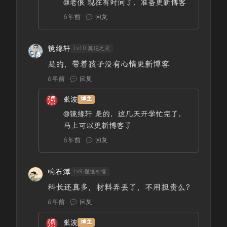
@老俍
现在有时间了，准备更新博客
6年前
回复
镜缘轩
Lv10.莫逆之交
是的，带着孩子没有心情更新博客
6年前
回复
张波
博主
@镜缘轩
是的，这几天开学忙完了，
马上可以更新博客了
6年前
回复
响石潭
Lv9.惺惺相惜
科长还真多，材料弄丢了，不用担责么？
6年前
回复
张波
博主