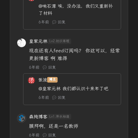
@响石潭
唉，没办法，我们又重新补
了材料
6年前
回复
皇家元林
Lv2.初识寒暄
现在还有人feed订阅吗？ 你这可以，经常
更新博客 啊 难得
6年前
回复
张波
博主
@皇家元林
我们都认识十来年了吧
6年前
回复
森纯博客
Lv1.萍水相逢
膜拜啊，还是一名教师
6年前
回复