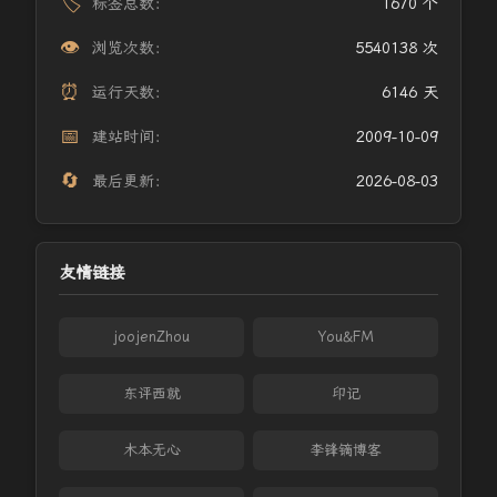
🏷️
标签总数：
1670 个
👁️
浏览次数：
5540138 次
⏰
运行天数：
6146 天
📅
建站时间：
2009-10-09
🔄
最后更新：
2026-08-03
友情链接
joojenZhou
You&FM
东评西就
印记
木本无心
李锋镝博客