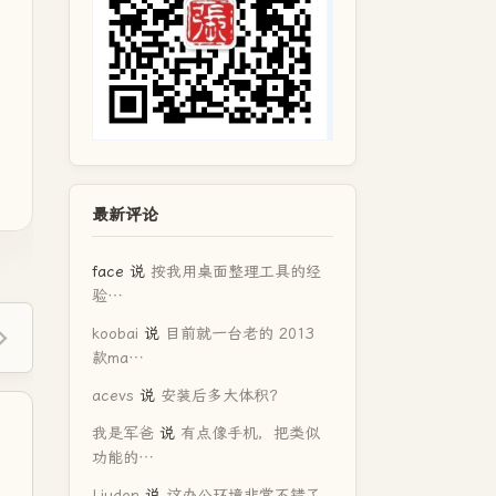
最新评论
face
说
按我用桌面整理工具的经
验…
koobai
说
目前就一台老的 2013
款ma…
acevs
说
安装后多大体积？
我是军爸
说
有点像手机，把类似
功能的…
Liudon
说
这办公环境非常不错了