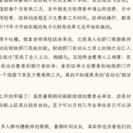
普通教师暑假开始后就可以完全离开学校，完全地放飞自我。
值班每个月有两三次，另外就是月初得要申请公用经费、月中
保险等，这样的流程至少又需要三天时间。这样的操作，都是
019年才开始实施的电子化财务改革之后开始实施的。
得不吐槽。就拿老师保险这块来说，之前是人社部门根据教师
动向财政部门发起扣款。财政部门自动从工资上扣除之后汇入
"无纸化"变成了全人工化、跑腿化。五险两金需要人工核算；发
付成功后需要到银行拿回单；拿到回单之后需要到地税部门开
个流程下来至少需要两三天。真的不知道原来的"自动化"就活
工作的牢骚了！虽然暑假期间断断续续的需要去单位，但是对
分配上还是比较自由的。至少可以月初几号去单位自己可以决
很多人都吐槽教师的寒假、暑假时间太长，其实你也没看他们的