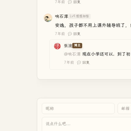
7年前
回复
响石潭
Lv9.惺惺相惜
安逸，孩子都不用上课外辅导班了，
7年前
回复
张波
博主
@响石潭
现在小学还可以，到了初
7年前
回复