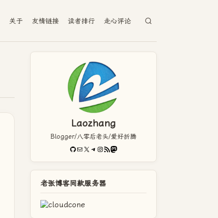
档
关于
友情链接
读者排行
走心评论
Laozhang
Blogger/八零后老头/爱好折腾
GitHub
电子邮件
X
Telegram
Instagram
RSS Feed
Mastodon
老张博客同款服务器