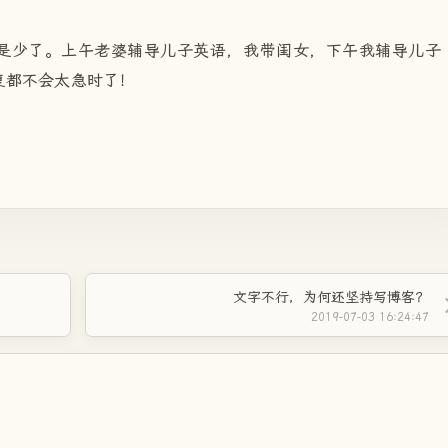
是少了。上午老婆辅导儿子英语，我带闺女，下午我辅导儿子
复都不会太急时了！
文字不行，为何还坚持写博客？
2019-07-03 16:24:47