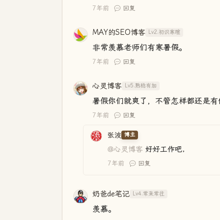
7年前
回复
MAY的SEO博客
Lv2.初识寒暄
非常羡慕老师们有寒暑假。
7年前
回复
心灵博客
Lv5.熟稔有加
暑假你们就爽了，不管怎样都还是有假
7年前
回复
张波
博主
@心灵博客
好好工作吧，
7年前
回复
奶爸de笔记
Lv4.常来常往
羡慕。