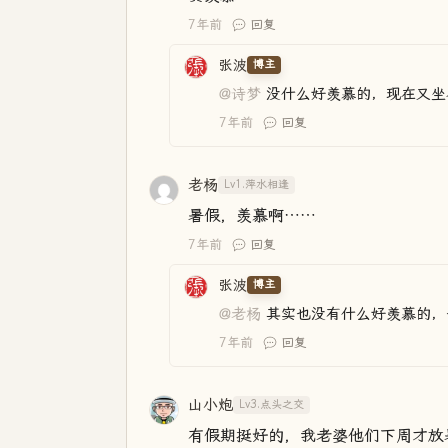
7年前
回复
张波
博主
@诗梦
没什么好羡慕的，现在又坐
7年前
回复
老杨
Lv1.萍水相逢
暑假，羡慕啊……
7年前
回复
张波
博主
@老杨
其实也没有什么好羡慕的，
7年前
回复
山小炮
Lv3.点头之交
有假期挺好的，我老婆他们下周才放