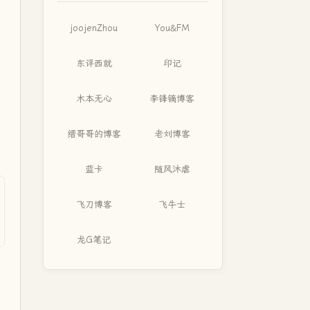
joojenZhou
You&FM
东评西就
印记
木本无心
李锋镝博客
缙哥哥的博客
老刘博客
蓝卡
随风沐虐
飞刀博客
飞牛士
龙G笔记