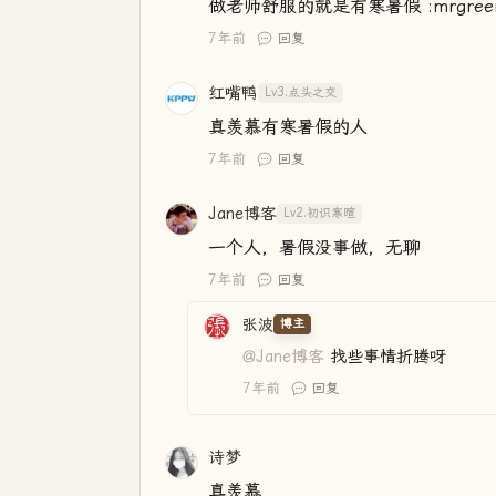
做老师舒服的就是有寒暑假 :mrgreen
7年前
回复
红嘴鸭
Lv3.点头之交
真羡慕有寒暑假的人
7年前
回复
Jane博客
Lv2.初识寒暄
一个人，暑假没事做，无聊
7年前
回复
张波
博主
@Jane博客
找些事情折腾呀
7年前
回复
诗梦
真羡慕