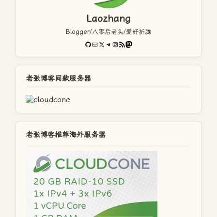
Laozhang
Blogger/八零后老头/爱好折腾
GitHub
电子邮件
X
Telegram
Instagram
RSS Feed
Mastodon
老张博客同款服务器
老张博客推荐海外服务器