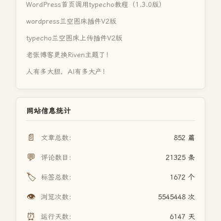
WordPress首页调用typecho教程（1.3.0版）
wordpress兰空图床插件V2版
typecho兰空图床上传插件V2版
老张博客更换Riven主题了！
人有多大胆，AI有多大产！
网站信息统计
📄
文章总数：
852 篇
💬
评论数目：
21325 条
🏷️
标签总数：
1672 个
👁️
浏览次数：
5545448 次
⏰
运行天数：
6147 天