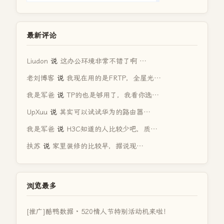
最新评论
Liudon
说
这办公环境非常不错了啊 …
老刘博客
说
我现在用的是FRTP，全屋光…
我是军爸
说
TP的也是够用了，我看你选…
UpXuu
说
其实可以试试华为的路由器…
我是军爸
说
H3C知道的人比较少吧，质…
扶苏
说
家里装修的比较早，据说现…
浏览最多
[推广]酷鸭数据 · 520情人节特别活动机来啦！