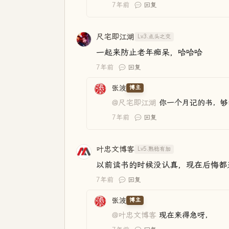
7年前
回复
尺宅即江湖
Lv3.点头之交
一起来防止老年痴呆，哈哈哈
7年前
回复
张波
博主
@尺宅即江湖
你一个月记的书，够
7年前
回复
叶忠文博客
Lv5.熟稔有加
以前读书的时候没认真，现在后悔都
7年前
回复
张波
博主
@叶忠文博客
现在来得急呀，