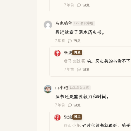
7年前
回复
马也随笔
Lv2.初识寒暄
最近就看了两本历史书。
7年前
回复
张波
博主
@马也随笔
唉。历史类的书看不下
7年前
回复
山小炮
Lv3.点头之交
读书还是需要毅力和时间。
7年前
回复
张波
博主
@山小炮
碎片化读书就很好，随手