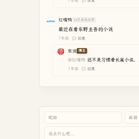
7年前
回复
红嘴鸭
Lv3.点头之交
最近在看东野圭吾的小说
7年前
回复
张波
博主
@红嘴鸭
还不是习惯看长篇小说，
7年前
回复