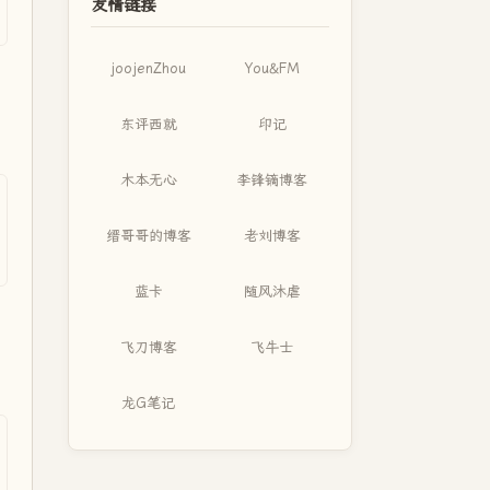
友情链接
joojenZhou
You&FM
东评西就
印记
木本无心
李锋镝博客
缙哥哥的博客
老刘博客
蓝卡
随风沐虐
飞刀博客
飞牛士
龙G笔记