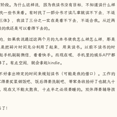
"阶段。为什么这样说，因为我读书没有目标，不知道读什么样
找一些书来看。有时找了一部分书才读几章就读不下去，不适
三体》，我读了三分之一实在是看不下去，不适合我。从近两
类的我还是可以看得下去的。
的，如果我说通过这两个月的九本书使我怎么样怎么样，那是
就是把碎片时间充分利用了起来，用来读书。以前不读书的时
起手机刷刷微信，看看快手。而现在呢，手机里的娱乐APP都
。有点空闲，就会拿起kindle。
不好拿出特定的时间来规划读书（可能是我的借口）。工作的
上到家得要买菜做饭吧、饭后得要洗刷吧，等家务收拾好了也就九十
。现在又不能太熬夜，十点半之必须要睡的。双休得要辅导孩
书了！