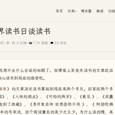
首页
分类
博友圈
微语
归
界读书日谈读书
681 字
约 3 分钟
7.7k 阅读
23 评论
在想不出什么合适的标题了。在博客上发有关读书的文章这应
决心读书到现在的感受吧。
读书
》的文章决定读书算起到现在是两个多月。回首这两个多
国》、《人性的弱点》、《可怕的两岁》、《
看见
》、《
皮囊
走到了西藏》、《
李开复自传:世界因你不同
》、《
阿弥陀佛
本的书来说，这个阅读量总的是少之又少。为什么读的慢，其