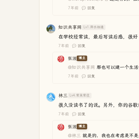
7年前
回复
知识共享网
Lv1.萍水相逢
在学校经常读，最后写读后感，很好
7年前
回复
张波
博主
@知识共享网
那也可以建一个生活
7年前
回复
林三
Lv4.常来常往
很久没读书了的说。另外，你的谷歌
7年前
回复
张波
博主
@林三
就是的，我也在考虑是不是