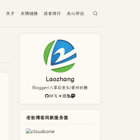
档
关于
友情链接
读者排行
走心评论
Laozhang
Blogger/八零后老头/爱好折腾
GitHub
电子邮件
X
Telegram
Instagram
RSS Feed
Mastodon
老张博客同款服务器