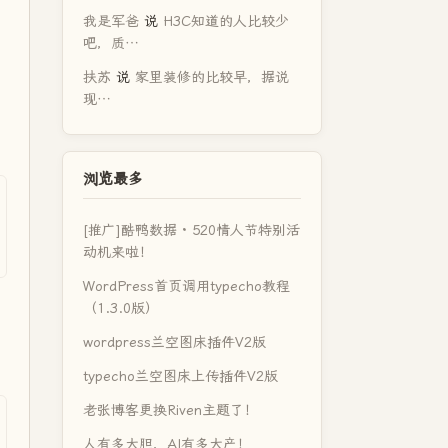
我是军爸
说
H3C知道的人比较少
吧，质…
扶苏
说
家里装修的比较早，据说
现…
浏览最多
[推广]酷鸭数据 · 520情人节特别活
动机来啦！
WordPress首页调用typecho教程
（1.3.0版）
wordpress兰空图床插件V2版
typecho兰空图床上传插件V2版
老张博客更换Riven主题了！
人有多大胆，AI有多大产！