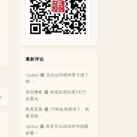
最新评论
Liudon
说
这办公环境非常不错了
啊 …
老刘博客
说
我现在用的是FRTP，
全屋光…
我是军爸
说
TP的也是够用了，我
看你选…
UpXuu
说
其实可以试试华为的路
由器…