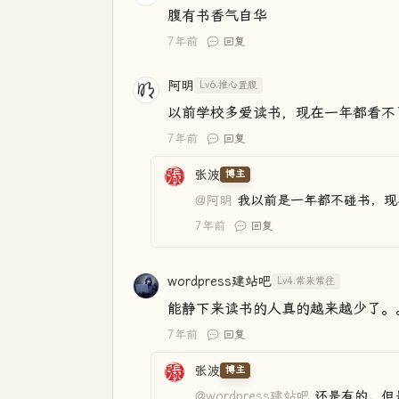
腹有书香气自华
7年前
回复
阿明
Lv6.推心置腹
以前学校多爱读书，现在一年都看不
7年前
回复
张波
博主
@阿明
我以前是一年都不碰书，现
7年前
回复
wordpress建站吧
Lv4.常来常往
能静下来读书的人真的越来越少了。
7年前
回复
张波
博主
@wordpress建站吧
还是有的，但