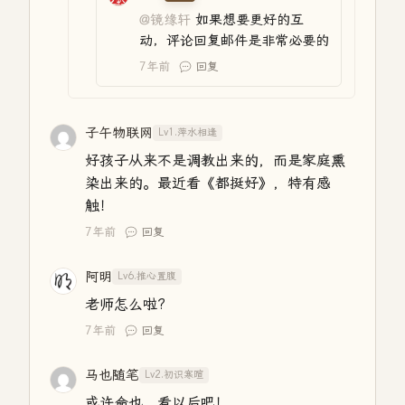
@镜缘轩
如果想要更好的互
动，评论回复邮件是非常必要的
7年前
回复
子午物联网
Lv1.萍水相逢
好孩子从来不是调教出来的，而是家庭熏
染出来的。最近看《都挺好》，特有感
触！
7年前
回复
阿明
Lv6.推心置腹
老师怎么啦?
7年前
回复
马也随笔
Lv2.初识寒暄
或许命也，看以后吧！