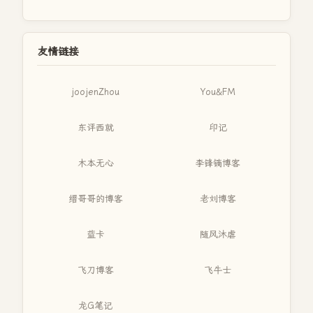
友情链接
joojenZhou
You&FM
东评西就
印记
木本无心
李锋镝博客
缙哥哥的博客
老刘博客
蓝卡
随风沐虐
飞刀博客
飞牛士
龙G笔记