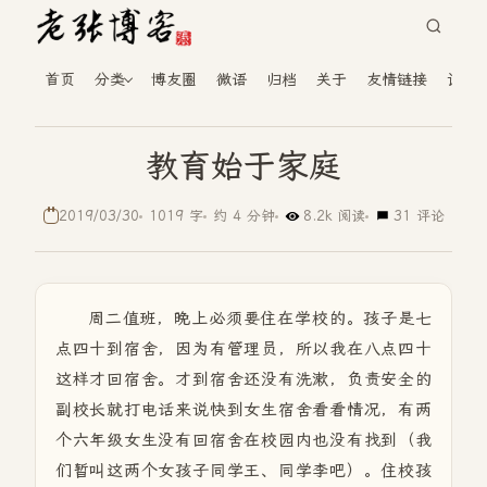
首页
分类
博友圈
微语
归档
关于
友情链接
读者
教育始于家庭
2019/03/30
1019 字
约 4 分钟
8.2k 阅读
31 评论
周二值班，晚上必须要住在学校的。孩子是七
点四十到宿舍，因为有管理员，所以我在八点四十
这样才回宿舍。才到宿舍还没有洗漱，负责安全的
副校长就打电话来说快到女生宿舍看看情况，有两
个六年级女生没有回宿舍在校园内也没有找到（我
们暂叫这两个女孩子同学王、同学李吧）。住校孩