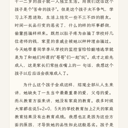
十一二岁的孩子就一人独立生活。用我们这话这个
孩子是个"苦命的孩子"。但是这个孩子太不争气，学
习上不思进取，生活上结交一些不三不四的朋友。
时间一长品行变的恶劣了，什么的样的坏事都做，
偷蒙拐骗样样来。既然以肚子疼为由骗了学校好几
位老师的钱，家里的亲戚全被她以种种理由骗过。
今天她带着同学李从学校的监控盲恰恰翻墙逃学就
是为了和她们所谓的"哥哥"们一起"玩"。成才之前先
成人，这是家长们常挂在嘴上的一 句话，我想这个
孩子以后应该会很难成人了。
为什么这个孩子会成这样，综观全部从人生来
讲，她缺失了一生当中最最重要的爱，父母的爱。
而从教育方面来讲，她没有家庭的教育。很多时候
大家都在说5+2=0，5天的学校教育加上2天的家庭
教育结果没有出教育成绩。我想也正是因为这些方
面的原因，才导致她的品性如此这般恶劣。孩子是