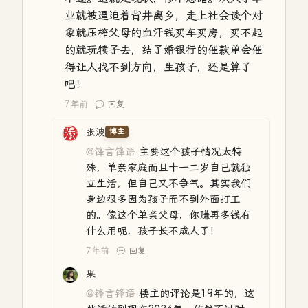
业就被逼迫着背井离乡，走上社会谈个对
象就压榨父母的血汗钱买车买房，买不起
的就玩犊子去，结了婚银行的催款单会催
得让人找不到方向，生孩子，还是算了
吧！
7年前
回复
张波
博主
@锋言锋语
主要这个孩子情况太特
殊，单亲家庭而且十一二岁自己就独
立生活，但自己又不争气。其实我们
身边很多因为孩子而不到外面打工
的。像这个单亲父母，你赚再多钱有
什么用呢，孩子长不成人了！
7年前
回复
果
@锋言锋语
楼主的评论是19年的，这