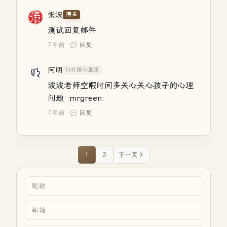
张波
博主
测试回复邮件
7年前
回复
阿明
Lv6.推心置腹
波波老师空暇时间多关心关心孩子的心理
问题 :mrgreen:
7年前
回复
1
2
下一页