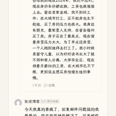
些话放到现在2024年，依然不过时。
现在房价车价都在跌，工资也很难涨
上去。留在老家县城，找不到好工
作；在大城市打工，买不起房也生不
起娃，买了房的压力也很大。我身边
有朋友，靠家里人支持，在省会福州
买了房。房子买在了最高点，现在背
着房贷压力太大，为了早点还房贷，
一个人跑到迪拜去打工了。我小时候
是留守儿童，以为好好读书长大了就
不用和家人分离，大学毕业后，现在
做着月薪6k的工资，在大城市扎不下
根，更别说去想买房结婚生娃的事
情。
2年前
回复
张波博客
Lv1.萍水相逢
今天我真的要疯了，回复邮件问题搞的我
晕晕的。现在安装插件解决了，可是邮件