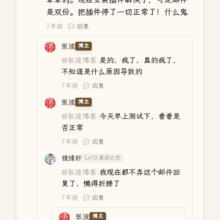
是双份。把插件停了一切正常了！什么鬼
7年前
回复
张波
博主
@张波博客
是的，疯了，真的疯了，
不知道是什么原因导致的
7年前
回复
张波
博主
@张波博客
今天早上测试下，看看是
否正常
7年前
回复
镜缘轩
Lv10.莫逆之交
@张波博客
我现在都不弄这个邮件回
复了，懒得折腾了
7年前
回复
张波
博主