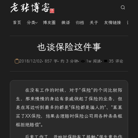
首页
分类
博友圈
微语
归档
关于
友情链接
读者
也谈保险这件事
2018/12/02
857 字
约 3 分钟
1w 阅读
35 评论
在没有工作的时候，对于"保险"的个词比较陌
生，那来慢慢的身边有亲戚做起了保险的业务，但
是在耳边听到最多的都是"保险都是骗人的"、"某某
买了XX保险，结果去理赔时保险公司用各种条条框
框拒绝赔偿"。
后来工作了，开始对保险有了接触-"学生意外伤