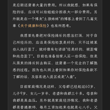
是后期还需要大量的费用。所以我就想，如果有保
险的话，应该可以给姐姐分担很大一部分费用。另
外就是在一个博友"土狼妹妹"的博客上看到了几篇文
章《
关于健康和保险
》也有所思考。
我想首先要把对保险排斥的想法打消，对于自
己所经历的，应该是保险初衷是好的，只不过被某
些人执行歪了，就好像有句谚语"经是好的，被歪嘴
和尚念歪了"。目前也准备给家人买一些保险，但是
从原来的排斥到去购买，这需要一个完全的了解熟
悉的过程。因为也从网上看到如果你对保险条款不
了解的话，及容易进入误区或是"入套"。
目前家庭情况是这样，父母都已经起过60岁、
儿子9岁、女儿一岁半、老婆和我都三十多。母亲和
我都是高血压。另外就是家庭经济情况，我和老婆
都是普通教师，每月工资加起来也就是七八千。父