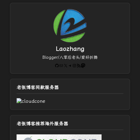
Laozhang
Blogger/八零后老头/爱好折腾
GitHub
电子邮件
X
Telegram
Instagram
RSS Feed
Mastodon
老张博客同款服务器
老张博客推荐海外服务器