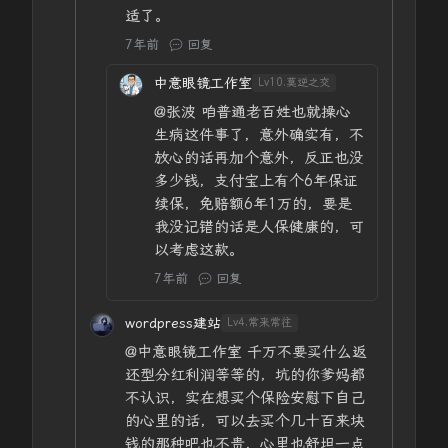
适了。
7年前
回复
中意眼镜工作室
Lv10.莫逆之交
@张波
咱普通老百姓也就操心
生病这件事了，意外确实有，不
放心的话再加个意外，反正也没
多少钱，支付宝上有个6年保证
续保，免赔额6年1万的，要是
我没记错的话是人保健康的，可
以考虑这款。
7年前
回复
wordpress建站
Lv4.常来常往
@中意眼镜工作室
千万不要买什么返
还型分红利润等等的，坑的你爹妈都
不认识，实在想买个保险安慰下自己
的心里的话，可以去买个几十百来块
钱的那种吧也不贵，心里也舒坦一点