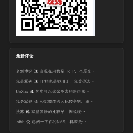
最新评论
老刘博客
说
我现在用的是FRTP，全屋光…
我是军爸
说
TP的也是够用了，我看你选…
UpXuu
说
其实可以试试华为的路由器…
我是军爸
说
H3C知道的人比较少吧，质…
扶苏
说
家里装修的比较早，据说现…
loibh
说
想问一下你的NAS，机箱是…