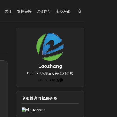
档
关于
友情链接
读者排行
走心评论
Laozhang
Blogger/八零后老头/爱好折腾
GitHub
电子邮件
X
Telegram
Instagram
RSS Feed
Mastodon
老张博客同款服务器