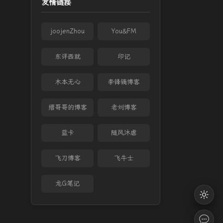
友情链接
joojenZhou
You&FM
东评西就
印记
木本无心
李锋镝博客
缙哥哥的博客
老刘博客
蓝卡
随风沐虐
飞刀博客
飞牛士
龙G笔记