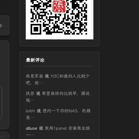
最新评论
我是军爸
说
H3C知道的人比较少
吧，质…
扶苏
说
家里装修的比较早，据说
现…
loibh
说
想问一下你的NAS，机箱
是…
alluse
说
我用1panel 安装商业版
一…