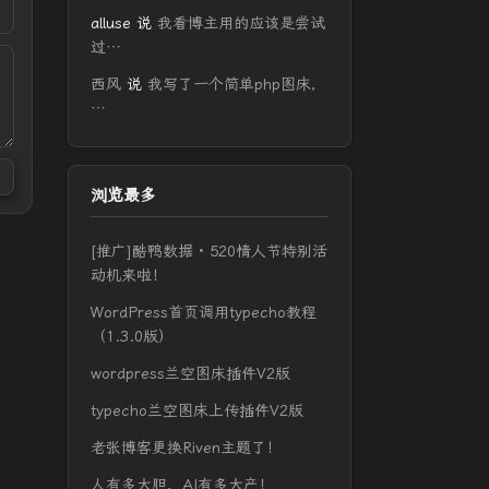
alluse
说
我看博主用的应该是尝试
过…
西风
说
我写了一个简单php图床，
…
浏览最多
[推广]酷鸭数据 · 520情人节特别活
动机来啦！
WordPress首页调用typecho教程
（1.3.0版）
wordpress兰空图床插件V2版
typecho兰空图床上传插件V2版
老张博客更换Riven主题了！
人有多大胆，AI有多大产！