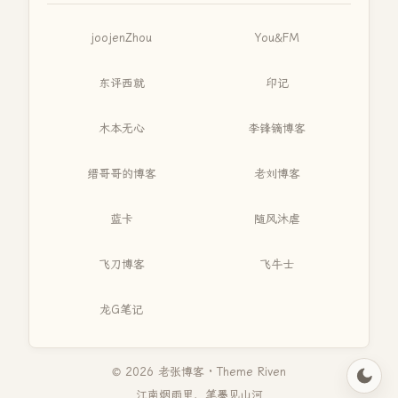
joojenZhou
You&FM
东评西就
印记
木本无心
李锋镝博客
缙哥哥的博客
老刘博客
蓝卡
随风沐虐
飞刀博客
飞牛士
龙G笔记
© 2026 老张博客 · Theme
Riven
江南烟雨里，笔墨见山河