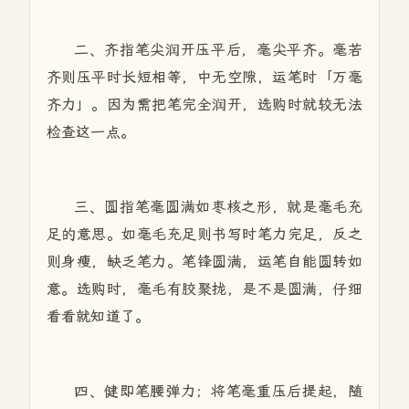
二、齐指笔尖润开压平后，毫尖平齐。毫若
齐则压平时长短相等，中无空隙，运笔时「万毫
齐力」。因为需把笔完全润开，选购时就较无法
检查这一点。
三、圆指笔毫圆满如枣核之形，就是毫毛充
足的意思。如毫毛充足则书写时笔力完足，反之
则身瘦，缺乏笔力。笔锋圆满，运笔自能圆转如
意。选购时，毫毛有胶聚拢，是不是圆满，仔细
看看就知道了。
四、健即笔腰弹力；将笔毫重压后提起，随