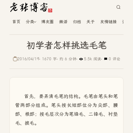
首页
分类
博友圈
微语
归档
关于
友情链接
读者
初学者怎样挑选毛笔
2016/04/19
1670 字
约 6 分钟
5.5k 阅读
0 评论
首先，要弄清毛笔的结构。毛笔由笔头和笔
管两部分组成。笔头按长短部位分为尖部、腰
部、根部；按毛层次分为笔锋毛、二锋毛、衬垫
毛、披毛。