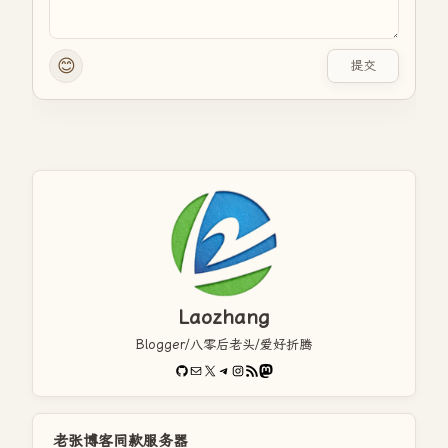
😊
提交
Laozhang
Blogger/八零后老头/爱好折腾
GitHub
电子邮件
X
Telegram
Instagram
RSS Feed
Mastodon
老张博客同款服务器