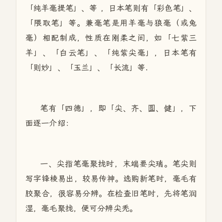
「纯羊毫提笔」、等 ，日本笔则有「彩色笔」、
「隈取笔」等。兼毫笔是用羊毫与狼毫（或兔
毫）相配制成，性质在刚柔之间，如「七紫三
羊」、「白云笔」、「纯紫尖毫」，日本笔有
「则妙」、「玉兰」、「长流」等.
笔有「四德」，即「尖、齐、圆、健」，下
面逐一介绍：
一、尖指笔毫聚拢时，末端要尖瑞。笔尖则
写字锋棱易出，较易传神。选购新笔时，毫毛有
胶聚合，很容易分辨。在检查旧笔时，先将笔润
湿，毫毛聚拢，便可分辨尖秃。