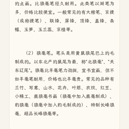
的点画。比狼毫笔经久耐用。此类笔以湖笔为
多，价格比较便宜。一般常见的有大楷笔、京提
（或称提笔）、联锋、屏锋、顶锋、盖锋、条
幅、玉笋、玉兰蕊、京楂等。
（2）狼毫笔。笔头是用黄鼠狼尾巴上的毛
制成的。以东北产的鼠尾为最，称"北狼毫"、"关
东辽尾"。狼毫比羊毫笔力劲挺，宜书宜画，但不
如羊毫笔耐用，价格也比羊毫贵。常见的品种有
兰竹、写意、山水、花卉、叶筋、衣纹、红豆、
小精工、鹿狼毫书画（狼毫中加入鹿毫制成）、
豹狼毫（狼毫中加入豹毛制成的）、特制长峰狼
毫，超品长峰狼毫等。