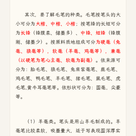
其次，要了解毛笔的种类。毛笔按笔头的大
小可分为
大楷、中楷、小楷
；按笔锋的长短可分
为
长锋
（锋腹柔、储墨多）、
中锋、短锋
（锋腹
刚、储墨少）。按原料质地组成可分
为硬毫（兔
毫、狼毫等），软毫（羊毫、鸡毫等），兼毫
（以硬笔为笔心主毫、软毫为副毫）
。依来源可
分为：胎毛笔、狼毛笔、兔肩紫毫笔、鹿毛笔、
鸡毛笔、鸭毛笔、羊毛笔、猪毛笔、鼠毛笔、虎
毛笔,黄牛耳毫笔等。依形状可分为：圆毫，尖豪
等。
（1）羊毫类。笔头是用山羊毛制成的。羊
毫笔比较柔软，吸墨量大，适于写表现圆浑厚实