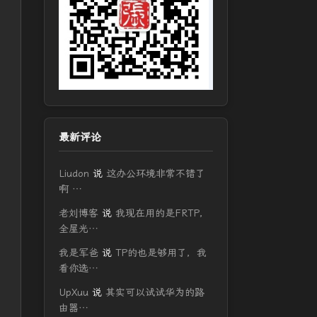
最新评论
Liudon
说
这办公环境非常不错了
啊 …
老刘博客
说
我现在用的是FRTP，
全屋光…
我是军爸
说
TP的也是够用了，我
看你选…
UpXuu
说
其实可以试试华为的路
由器…