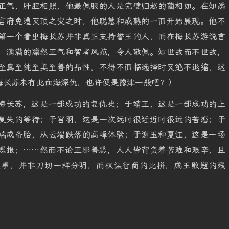
正气，肝胆相照，他最佩服的人是完璧归赵的蔺相如。在知悉
言府免遭灭顶之灾之时，他聪慧和成熟的一面开始展现。他不
第一个看出梅长苏并非真正支持誉王的人，而在梅长苏游说言
，满满的凛然正气和智者风范，令人敬佩。知世故而不世故，
至真至纯至美至善的品性，不得不面临选择时又绝不退缩，这
梅长苏未有此血海深仇，也许便是豫津一般吧？）
梅长苏，这是一部成功的复仇史；于靖王，这是一部成功的上
复失的等待；于宫羽，这是一次远时很近近时很远的苦恋；于
端成备胎，从云端跌落的高峰体验；于谢玉和夏江，这是一场
恶报；……然而不论正邪善恶，人人皆背负着苦难和艰辛，且
之事，并非刀切一样分明，而权谋智商的比拼，成王败寇的残