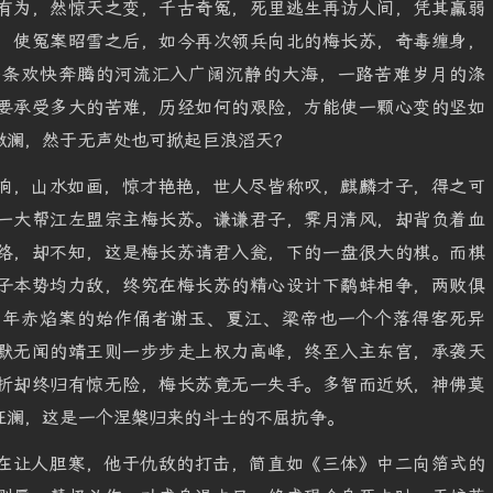
有为，然惊天之变，千古奇冤，死里逃生再访人间，凭其羸弱
，使冤案昭雪之后，如今再次领兵向北的梅长苏，奇毒缠身，
一条欢快奔腾的河流汇入广阔沉静的大海，一路苦难岁月的涤
要承受多大的苦难，历经如何的艰险，方能使一颗心变的坚如
微澜，然于无声处也可掀起巨浪滔天？
响，山水如画，惊才艳艳，世人尽皆称叹，麒麟才子，得之可
一大帮江左盟宗主梅长苏。谦谦君子，霁月清风，却背负着血
络，却不知，这是梅长苏请君入瓮，下的一盘很大的棋。而棋
子本势均力敌，终究在梅长苏的精心设计下鹬蚌相争，两败俱
当年赤焰案的始作俑者谢玉、夏江、梁帝也一个个落得客死异
默无闻的靖王则一步步走上权力高峰，终至入主东宫，承袭天
折却终归有惊无险，梅长苏竟无一失手。多智而近妖，神佛莫
狂澜，这是一个涅槃归来的斗士的不屈抗争。
在让人胆寒，他于仇敌的打击，简直如《三体》中二向箔式的