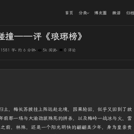
首页
分类
博友圈
微语
归
碰撞——评《琅琊榜》
1581 字
约 6 分钟
5k 阅读
0 评论
归土，梅长苏披挂上阵远赴北境，因果轮回，似乎又回到了故
年前那一场与大渝劲旅殊死的拼杀，以及梅岭一战冰与火、雪
案之前，林殊，还是一个阳光明快的翩翩美少年，身为皇亲贵