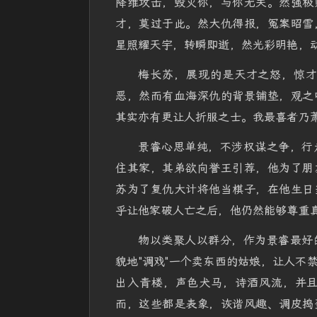
降维攻击，毁灭你，与你无关。然强极
才，莫过于此。然大仇得报，冤案昭雪
星照耀天宇，转瞬即逝，然光彩明艳，
梅长苏，展现的是天才之怒，惊
恶，然而有血海深仇的背景铺垫，观之
其实亦有更让人折服之士。我最喜者乃
景睿心思单纯，不涉权谋之争，行
住其家，其弟欲向誉王引荐，他为了朋
苏为了复仇大计将他当棋子，在他生日
乎让他家破人亡之后，他仍然能够尊重
物以类聚人以群分，作为景睿最好
貌地"调戏"一个卖东西的姑娘，让人不
出入青楼，声色犬马，诗酒风流，并
而，这些都是表象，诙谐风趣、调皮捣