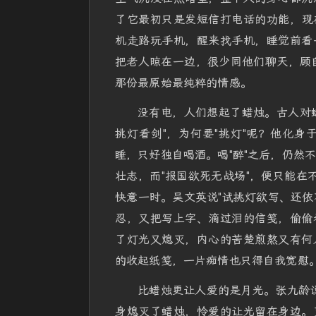
了它最初只是发短信打电话的功能，现在
机走路玩手机，醒来找手机，睡觉前看
把老人晾在一边，很少同他们聊天，顾
那份最原始最纯粹的情感。
没有电，人们想起了蜡烛。古人对
挑灯看剑"，为何要"挑灯"呢？他化
睡，只好独自喝酒。喝"醉"之后，仍然不
壮志，而"报国欲死无战场"，便只能在
快意一时。吴文英说"试挑灯欲写、还依
忍，又把写上字、滴过泪的信笺，偷偷
了灯光又熄灭，内心的苦楚煎熬又有何
的收起纸笺，一片痴情也只得自我宽慰
比蜡烛更让人爱的是月光。张九龄说
身熄灭了蜡烛，怜爱的让光留在身边。