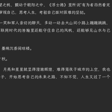
望之帆，颤动于朝阳之中，《浮士德》里所说"有为者岿然看定
人审视自己，思考人生，考验自己面对困难的坚韧。
一笑和家人亲切的聊天，多动一动去大山间小路上蹦蹦跳跳，
互联网时代的浩瀚里还能守住自己的风帆，还能够见山水与己
，墨晚沉香阔琼楼。
寸秋。
，月亮和星星就显得澄澈辉煌，难得笼夜于城市的上空，我也
窗子，开始思考自己的未来之路，不知不觉，人生又过了一个