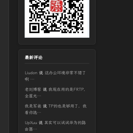
最新评论
Liudon
说
这办公环境非常不错了
啊 …
老刘博客
说
我现在用的是FRTP，
全屋光…
我是军爸
说
TP的也是够用了，我
看你选…
UpXuu
说
其实可以试试华为的路
由器…