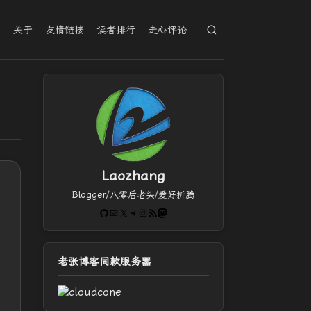
档
关于
友情链接
读者排行
走心评论
Laozhang
Blogger/八零后老头/爱好折腾
GitHub
电子邮件
X
Telegram
Instagram
RSS Feed
Mastodon
老张博客同款服务器