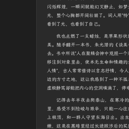
闪烁辉煌，一瞬间就能幻灭静止，如梦
光，整个心胸都开阔壮丽了。词人用"怜
看到了光，也看到了自己。
我也点燃了一支蜡烛，是苹果形状
美。随手翻开一本书，朱光潜的《谈美
去。书中所说"人在聚精会神中观照一个
移注到对象里去，使本无生命和情趣的
人情"，古人常常借诗以言志抒情，今
边的方寸之地，这让我感到了一种不孤
虚极静笃却能把内心的空洞填满了，停
记得去年半夜去爬泰山，在寒冷
里，感受不到险峻与艰辛，只能一心往
上极顶，和一群人守望东海日出。出
嫩，这是在黑暗里经过长途跋涉后的奖