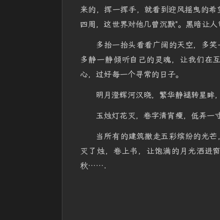
来的，挥一挥手，就看到迎风摇曳的希
四周，这世界对他几曾沉默"。黑暗让
多抬一抬头看看广阔的天空，多笑
多静一静倾听自己的灵魂，让我们在
心，过好每一个寻常的日子。
明月澄辉河汉晓，繁华静褪转星眸
玉烛灯花灭，卷字清宵瘦，低弄一
当所有的建筑撤走五彩缤纷的光芒
灭了烛，卷上书，让饱满的月光洒进
秋…….