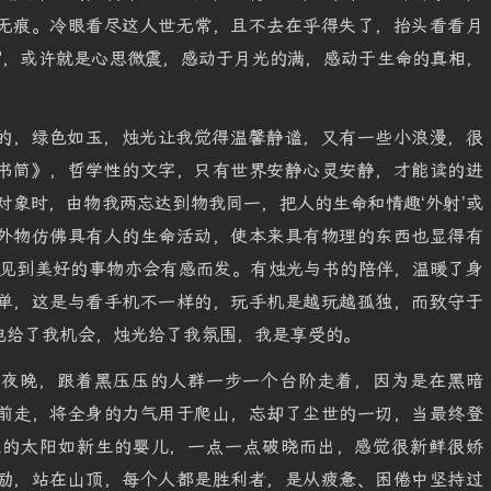
无痕。冷眼看尽这人世无常，且不去在乎得失了，抬头看看月
"，或许就是心思微震，感动于月光的满，感动于生命的真相，
的，绿色如玉，烛光让我觉得温馨静谧，又有一些小浪漫，很
书简》，哲学性的文字，只有世界安静心灵安静，才能读的进
对象时，由物我两忘达到物我同一，把人的生命和情趣‘外射’或
外物仿佛具有人的生命活动，使本来具有物理的东西也显得有
人见到美好的事物亦会有感而发。有烛光与书的陪伴，温暖了身
单，这是与看手机不一样的，玩手机是越玩越孤独，而致守于
电给了我机会，烛光给了我氛围，我是享受的。
的夜晚，跟着黑压压的人群一步一个台阶走着，因为是在黑暗
前走，将全身的力气用于爬山，忘却了尘世的一切，当最终登
生的太阳如新生的婴儿，一点一点破晓而出，感觉很新鲜很娇
励，站在山顶，每个人都是胜利者，是从疲惫、困倦中坚持过