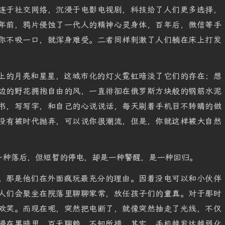
连于社交网络，沉浸于电影电视剧，科技给了人们更多选择，
年前，鸦片侵蚀了一代人的精神心灵身体，百年后，微信等手
你不吸一口，就浑身难受。二者同样刺激了人们躺在床上打发
上的月亮和星星，这城市化的灯火霓虹暗淡了它们的存在；想
边的野花拥抱自由的风，一直徘徊在俄罗斯方块般的钢筋水泥
书，写写字，和自己的心说说话，每天刷着手机目不转睛的做
没有被时代抛弃，可以说你很潮流，但是，你就这样被大自然
一种落后，但短暂的停电，却是一种警醒，是一种回归。
。那是他们在外面疯玩最充分的理由。因着没电可以和小伙伴
人们会聚坐在院落里聊聊家常，放任孩子们的童真。对于那时
欢笑。而现在呢，突然把电断了，就像突然抽走了光线，不仅
浸在黑暗里，百无聊赖，不知所措。其实，手机越发达越弱化