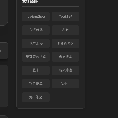
友情链接
joojenZhou
You&FM
东评西就
印记
木本无心
李锋镝博客
缙哥哥的博客
老刘博客
蓝卡
随风沐虐
飞刀博客
飞牛士
龙G笔记