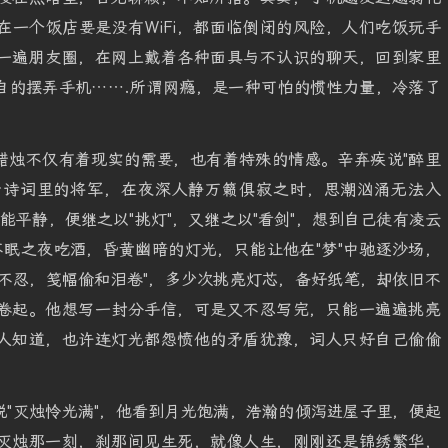
一个饭店要是没有WiFi，都面临倒闭的风险，人们吃饭玩手
一遍朋友圈，在网上戴着各种面具与不认识的聊天，回到家里
自的摆弄手机…….所谓网瘾，是一种可怕的惯性力量，冷落了
蜡烛不仅有着现实的需要，也有着特殊的情感。辛弃疾说"醉里
身于诗词里的将军，在夜深人静万籁俱寂之时，思潮汹涌无法入
能平静，便继之以"挑灯"，又继之以"看剑"，想到自己徒有凌云
不眠之夜吃酒，昏黄幽暗的灯光，只能让他在"梦"中驰逐沙场，
不忍，笺幅偷和泪卷"，多少次挑亮灯芯，备好纸笔，却依旧不
卷起。他想写一封分手信，可是又不忍写完，只能一遍遍挑亮
人知道，也许连灯光都怨愤他的矛盾犹豫，词人只好自己偷偷
。
"灭烛怜光满"，他看到月光饱满，浩瀚的倾泻进屋子里，便起
灭烛那一刻，刹那间见生死，就像人生，刚刚还是锦绣繁华，