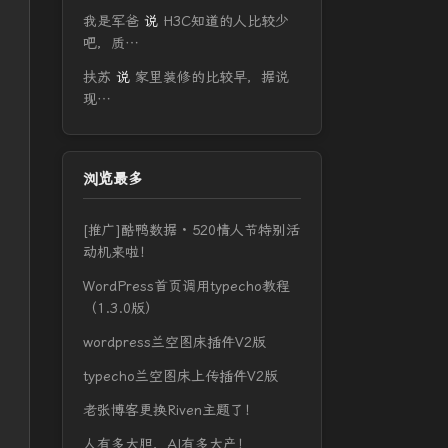
我是军爸
说
H3C知道的人比较少
吧，质…
扶苏
说
家里装修的比较早，据说
现…
浏览最多
[推广]酷鸭数据 · 520情人节特别活
动机来啦！
WordPress首页调用typecho教程
（1.3.0版）
wordpress兰空图床插件V2版
typecho兰空图床上传插件V2版
老张博客更换Riven主题了！
人有多大胆，AI有多大产！