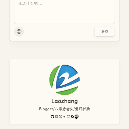
😊
提交
Laozhang
Blogger/八零后老头/爱好折腾
GitHub
电子邮件
X
Telegram
Instagram
RSS Feed
Mastodon