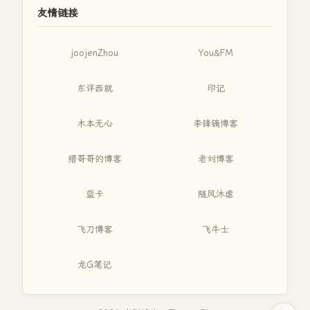
友情链接
joojenZhou
You&FM
东评西就
印记
木本无心
李锋镝博客
缙哥哥的博客
老刘博客
蓝卡
随风沐虐
飞刀博客
飞牛士
龙G笔记