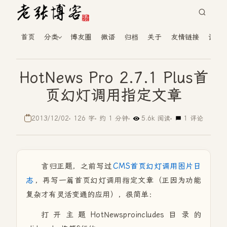
首页
分类
博友圈
微语
归档
关于
友情链接
读者
HotNews Pro 2.7.1 Plus首
页幻灯调用指定文章
2013/12/02
126 字
约 1 分钟
5.6k 阅读
1 评论
言归正题，之前写过
CMS首页幻灯调用图片日
志
，再写一篇首页幻灯调用指定文章（正因为功能
复杂才有灵活变通的应用），很简单：
打开主题HotNewsproincludes目录的