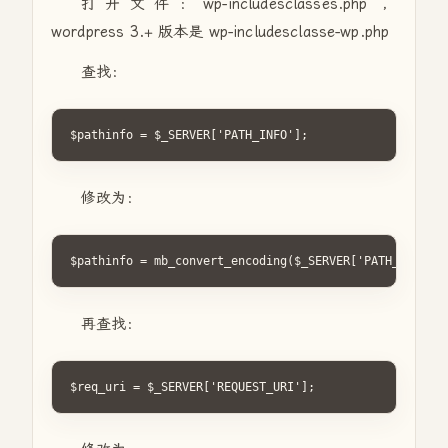
打开文件：wp-includesclasses.php ，
wordpress 3.+ 版本是 wp-includesclasse-wp.php
查找：
$pathinfo = $_SERVER['PATH_INFO'];
修改为：
$pathinfo = mb_convert_encoding($_SERVER['PATH_INFO'],
再查找：
$req_uri = $_SERVER['REQUEST_URI'];