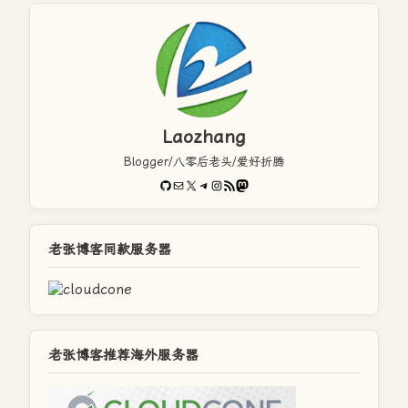
Laozhang
Blogger/八零后老头/爱好折腾
GitHub
电子邮件
X
Telegram
Instagram
RSS Feed
Mastodon
老张博客同款服务器
老张博客推荐海外服务器