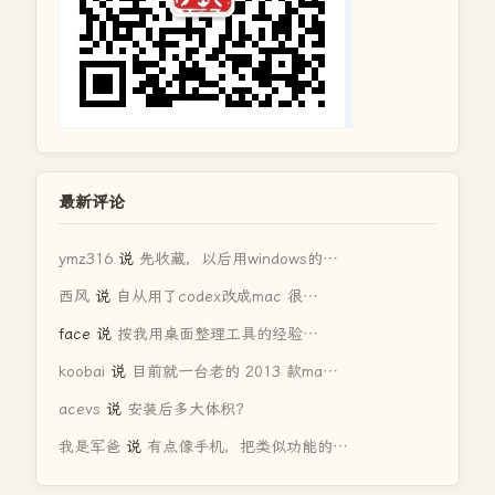
最新评论
ymz316
说
先收藏，以后用windows的…
西风
说
自从用了codex改成mac 很…
face
说
按我用桌面整理工具的经验…
koobai
说
目前就一台老的 2013 款ma…
acevs
说
安装后多大体积？
我是军爸
说
有点像手机，把类似功能的…