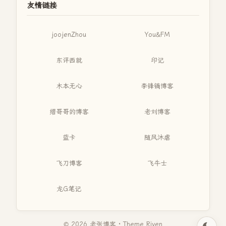
友情链接
joojenZhou
You&FM
东评西就
印记
木本无心
李锋镝博客
缙哥哥的博客
老刘博客
蓝卡
随风沐虐
飞刀博客
飞牛士
龙G笔记
© 2026 老张博客 · Theme
Riven