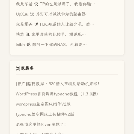
我是军爸
说
TP的也是够用了，我看你选…
UpXuu
说
其实可以试试华为的路由器…
我是军爸
说
H3C知道的人比较少吧，质…
扶苏
说
家里装修的比较早，据说现…
loibh
说
想问一下你的NAS，机箱是…
浏览最多
[推广]酷鸭数据 · 520情人节特别活动机来啦！
WordPress首页调用typecho教程（1.3.0版）
wordpress兰空图床插件V2版
typecho兰空图床上传插件V2版
老张博客更换Riven主题了！