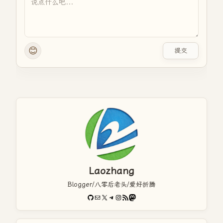
😊
提交
Laozhang
Blogger/八零后老头/爱好折腾
GitHub
电子邮件
X
Telegram
Instagram
RSS Feed
Mastodon