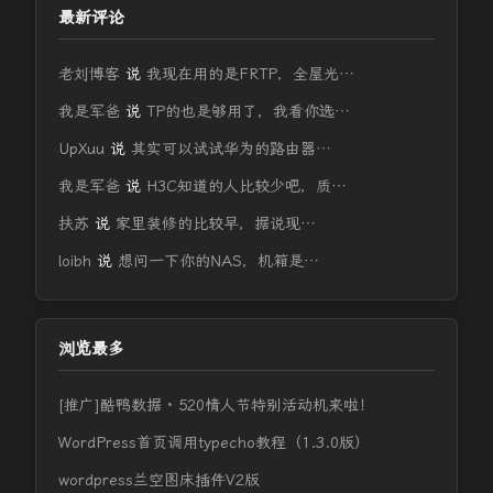
最新评论
老刘博客
说
我现在用的是FRTP，全屋光…
我是军爸
说
TP的也是够用了，我看你选…
UpXuu
说
其实可以试试华为的路由器…
我是军爸
说
H3C知道的人比较少吧，质…
扶苏
说
家里装修的比较早，据说现…
loibh
说
想问一下你的NAS，机箱是…
浏览最多
[推广]酷鸭数据 · 520情人节特别活动机来啦！
WordPress首页调用typecho教程（1.3.0版）
wordpress兰空图床插件V2版