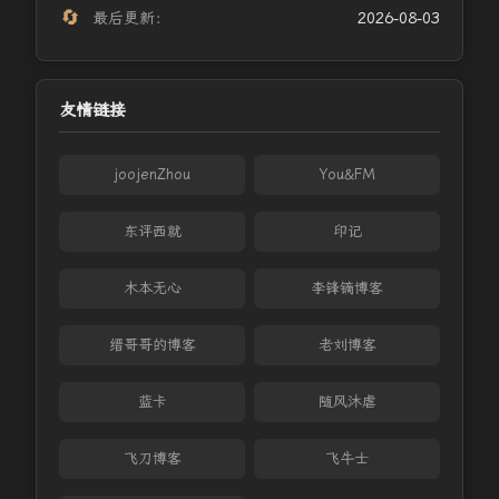
🔄
最后更新：
2026-08-03
友情链接
joojenZhou
You&FM
东评西就
印记
木本无心
李锋镝博客
缙哥哥的博客
老刘博客
蓝卡
随风沐虐
飞刀博客
飞牛士