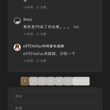
客
14年前
回复
ibaoji
果然是PR高了好办事。。。 :lol:
14年前
回复
e8924e0ac科特普电视棒
e8924e0ac来踩踩，沙发一下
14年前
回复
1
2
3
4
5
6
下一页