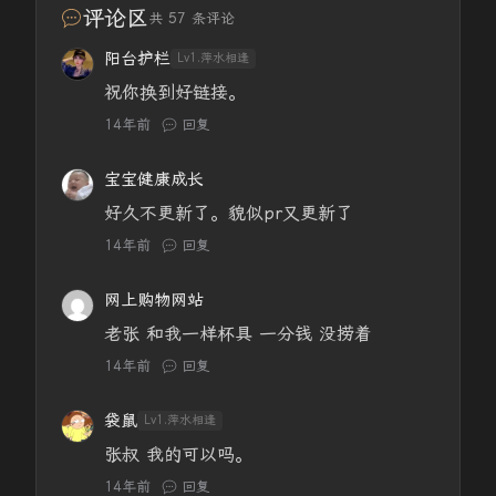
评论区
共 57 条评论
阳台护栏
Lv1.萍水相逢
祝你换到好链接。
14年前
回复
宝宝健康成长
好久不更新了。貌似pr又更新了
14年前
回复
网上购物网站
老张 和我一样杯具 一分钱 没捞着
14年前
回复
袋鼠
Lv1.萍水相逢
张叔 我的可以吗。
14年前
回复