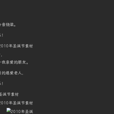
！
余音绕梁。
乐！
中，
—我亲爱的朋友。
须的慈爱老人，
乐！