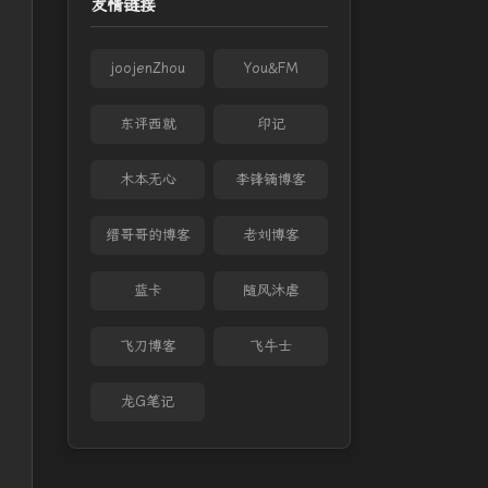
友情链接
joojenZhou
You&FM
东评西就
印记
木本无心
李锋镝博客
缙哥哥的博客
老刘博客
蓝卡
随风沐虐
飞刀博客
飞牛士
龙G笔记