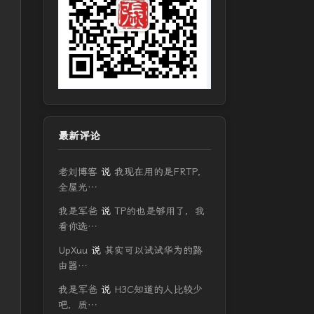
最新评论
老刘博客
说
我现在用的是FRTP，
全屋光…
我是军爸
说
TP的也是够用了，我
看你选…
UpXuu
说
其实可以试试华为的路
由器…
我是军爸
说
H3C知道的人比较少
吧，质…