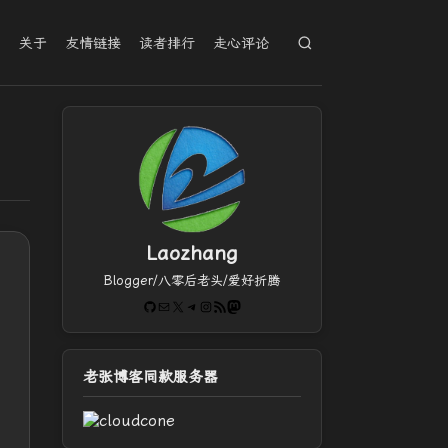
档
关于
友情链接
读者排行
走心评论
Laozhang
Blogger/八零后老头/爱好折腾
GitHub
电子邮件
X
Telegram
Instagram
RSS Feed
Mastodon
老张博客同款服务器