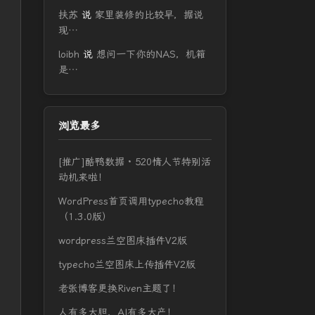
扶苏
说
家里装修的比较早，据说
现…
loibh
说
想问一下你的NAS，机箱
是…
浏览最多
[推广]酷鸭数据 · 520情人节特别活
动机来啦！
WordPress首页调用typecho教程
（1.3.0版）
wordpress兰空图床插件V2版
typecho兰空图床上传插件V2版
老张博客更换Riven主题了！
人有多大胆，AI有多大产！